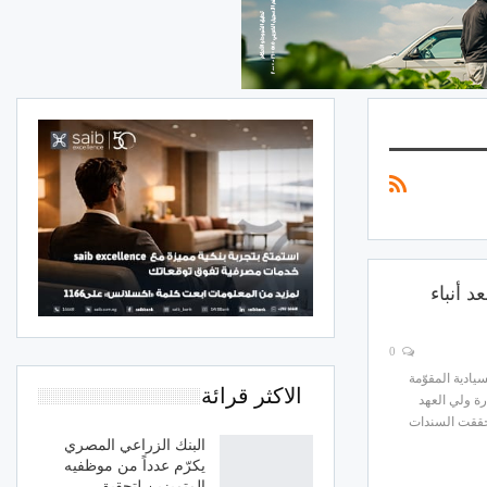
 أنباء
0
ادية المقوّمة
الاكثر قرائة
ارة ولي العهد
حققت السندات
البنك الزراعي المصري
يكرّم عدداً من موظفيه
المتميزين لتحقيق…