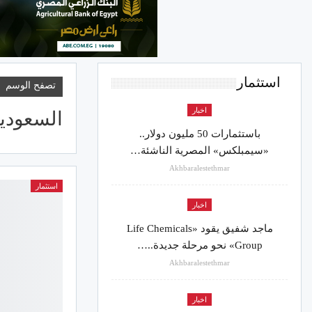
استثمار
تصفح الوسم
اخبار
السعودي
باستثمارات 50 مليون دولار..
«سيمبلكس» المصرية الناشئة…
Akhbaralestethmar
استثمار
اخبار
ماجد شفيق يقود «Life Chemicals
Group» نحو مرحلة جديدة..…
Akhbaralestethmar
اخبار