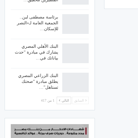
برئاسة مصطفى لبن..
الجمعية العامة لـ«النصر
للإسكان…
البنك الأهلي المصري
يشارك في مبادرة “حدث
بياناتك في…
البنك الزراعي المصري
يطلق مبادرة “صحتك
تستاهل”…
السابق
التالي
1 من 417