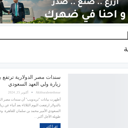
ة
سندات مصر الدولارية ترتفع بعد
زيارة ولي العهد السعودي
Akhbaralestethmar
أكتوبر 15, 2024
أظهرت بيانات "تريدويب" أن سندات مصر السي
بالدولار ارتفعت اليوم الثلاثاء بعد أنباء عن زي
السعودي الأمير محمد بن سلمان للقاهرة. و
طويلة الأجل أكبر…
اقرأ أكثر...