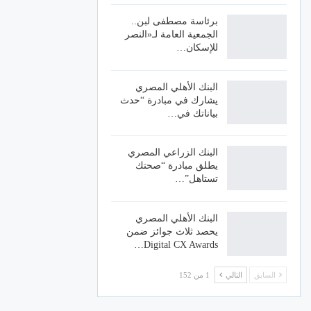
برئاسة مصطفى لبن..
الجمعية العامة لـ«النصر
للإسكان…
البنك الأهلي المصري
يشارك في مبادرة “حدث
بياناتك في…
البنك الزراعي المصري
يطلق مبادرة “صحتك
تستاهل”…
البنك الأهلي المصري
يحصد ثلاث جوائز ضمن
Digital CX Awards…
السابق
التالي
1 من 152