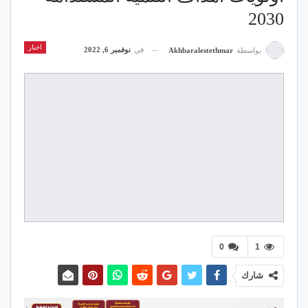
2030
اخبار
في
نوفمبر 6, 2022
بواسطة
Akhbaralestethmar
0
1
شارك