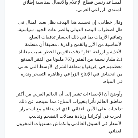
المساعد رئيس قطاع الإعلام والاتصال بمناسبة إطلاق
المنتدى الزراعي العربي.
وقال خطابي، إن تجسيد هذا الهدف يظل بعيد المنال في
ظل اضطراب الوضع الدولي والصراعات الجيو- سياسية،
وتفاقم الأزمات بما في ذلك انحسار تدفقات السلع
الأساسية من الأرز والقمح والذرة.. مضيفا أن منظمة
الأغذية والزراعة “فاو” دقت ناقوس الخطر بسبب معاناة
2,1 مليار نسمة من الفقر و767 مليونا من الفقر المدقع
معظمهم في إفريقيا ومنطقة الشرق الأوسط التي تعاني
من انخفاض في الإنتاج الزراعي وظاهرة التصحر وندرة
في المياه.
وأوضح أن الإحصاءات تشير إلى أن العالم العربي من أكثر
مناطق العالم تأثرا بتغيرات المناخ؛ مما سينجم عن ذلك
تداعيات على الأمن الغذائي الذي قد يتفاقم مع استمرار
الحرب في أوكرانيا وزيادة معدلات التضخم وتذبذب
الأسعار في السوق العالمي وانكماش مستويات المخزون
الغذائي.