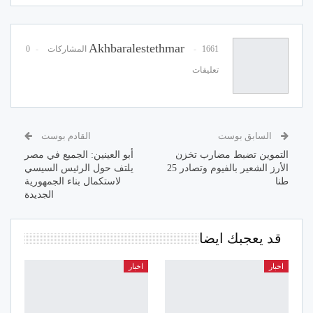
Akhbaralestethmar
1661 المشاركات
0
تعليقات
السابق بوست
القادم بوست
التموين تضبط مضارب تخزن
أبو العينين: الجميع في مصر
الأرز الشعير بالفيوم وتصادر 25
يلتف حول الرئيس السيسي
طنا
لاستكمال بناء الجمهورية
الجديدة
قد يعجبك ايضا
اخبار
اخبار