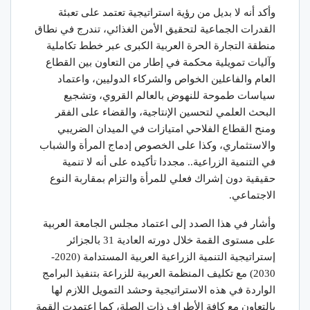
وأكد أنه لا بديل من رؤية استراتيجية تعتمد على تعبئة
القدرات الجماعية لتحقيق الأمن الغذائي، تندرج في نطاق
منطقة التجارة الحرة العربية الكبرى عبر خطط تكاملية
وآليات تمويلية محكمة في إطار من التعاون بين القطاع
العام والفاعلين الخواص والشركاء الدوليين، واعتماد
سياسات طموحة للنهوض بالعالم القروي، وتشجيع
البحث العلمي لتحسين الإنتاجية، والقضاء على الفقر
ومنح القطاع الفلاحي امتيازات في الميدان الضريبي
والاستثماري، وكذا على الخصوص إدماج المرأة والشباب
في التنمية الزراعية.. مجددا تأكيده على أنه لا تنمية
حقيقية دون إشراك فعلي للمرأة والتزام بمقاربة النوع
الاجتماعي.
وأشار في هذا الصدد إلى اعتماد مجلس الجامعة العربية
على مستوى القمة خلال دورته العادية 31 بالجزائر
إستراتيجية التنمية الزراعية العربية المستدامة (2020-
2030) مع تكليف المنظمة العربية للزراعة بتنفيذ البرامج
الواردة في هذه الاستراتيجية وحشد التمويل اللازم لها
بالتعاون مع كافة الأطراف ذات الصلة، كما اعتمدت القمة