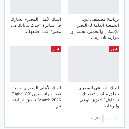
برئاسة مصطفى لبن..
البنك الأهلي المصري يشارك
الجمعية العامة لـ«النصر
في مبادرة “حدث بياناتك في
للإسكان والتعمير» تعتمد أول
مصر” التي أطلقها…
موازنة للإدارة…
اخبار
اخبار
البنك الزراعي المصري
البنك الأهلي المصري يحصد
يطلق مبادرة “صحتك
ثلاث جوائز ضمن Digital CX
تستاهل” لتعزيز الوعي
Awards 2026 تقديرًا لريادته
والرعاية…
في…
السابق
التالي