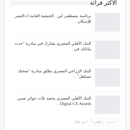
الاكثر قرائة
برئاسة مصطفى لبن.. الجمعية العامة لـ«النصر
للإسكان…
البنك الأهلي المصري يشارك في مبادرة “حدث
بياناتك في…
البنك الزراعي المصري يطلق مبادرة “صحتك
تستاهل”…
البنك الأهلي المصري يحصد ثلاث جوائز ضمن
Digital CX Awards…
السابق
التالي
1 من 416