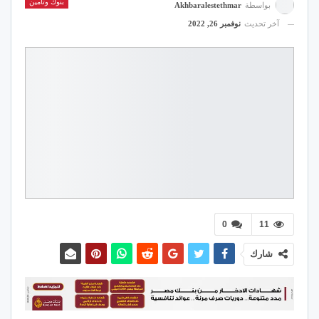
بنوك وتأمين
بواسطة
Akhbaralestethmar
آخر تحديث
نوفمبر 26, 2022
0
11
شارك