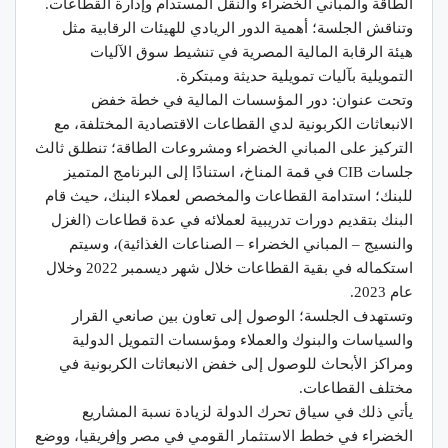
الطاقة والمباني الخضراء والنقل المستدام وإدارة القطاعات.
وتناقش الجلسة؛ أهمية الدور الريادي للهيئات الرقابية مثل
هيئة الرقابة المالية المصرية في تنشيط سوق الآليات
التمويلية بآليات تمويلية حديثة ومبتكرة.
وتحت عنوان: دور المؤسسات المالية في خطة خفض
الانبعاثات الكربونية لدي القطاعات الاقتصادية المختلفة، مع
التركيز على المباني الخضراء ومشروعات الطاقة؛ تنطلق ثالث
جلسات CIB في قمة المناخ، استنادًا إلى البرنامج المتميز
للبنك؛ استدامة القطاعات والمخصص لعملاء البنك، حيث قام
البنك بتقديم دورات تدريبية لعملائه في عدة قطاعات (الغزل
والنسيج – المباني الخضراء – الصناعات الغذائية)، وسيتم
استكماله في بقية القطاعات خلال شهر ديسمبر 2022 وخلال
عام 2023.
وتستهدف الجلسة؛ الوصول إلى تعاون بين صانعي القرار
والسياسات والبنوك والعملاء ومؤسسات التمويل الدولية
ومراكز الأبحاث للوصول إلى خفض الانبعاثات الكربونية في
مختلف القطاعات.
يأتي ذلك في سياق تحرك الدولة لزيادة نسبة المشاريع
الخضراء في خطط الاستثمار القومي في مصر وإفريقيا، ووضع