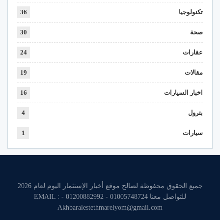
تكنولوجيا
36
صحة
30
عقارات
24
مقالات
19
اخبار السيارات
16
بترول
4
سيارات
1
جميع الحقوق محفوظة لصالح موقع أخبار الإستثمار اليوم لعام 2026
للتواصل معنا 01005748724 - 01200882992 - EMAIL :
Akhbaralestethmarelyom@gmail.com