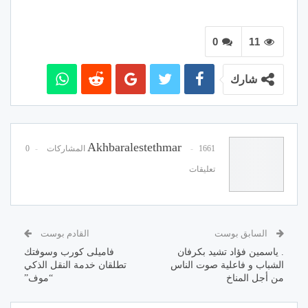
0
11
شارك
Akhbaralestethmar
1661 المشاركات
0
تعليقات
السابق بوست
القادم بوست
. ياسمين فؤاد تشيد بكرفان
فاميلى كورب وسوفتك
الشباب و فاعلية صوت الناس
تطلقان خدمة النقل الذكي
من أجل المناخ
“موف”