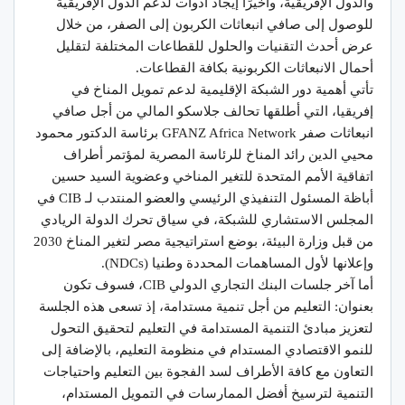
والدول الإفريقية، وأخيرًا إيجاد أدوات لدعم الدول الإفريقية
للوصول إلى صافي انبعاثات الكربون إلى الصفر، من خلال
عرض أحدث التقنيات والحلول للقطاعات المختلفة لتقليل
أحمال الانبعاثات الكربونية بكافة القطاعات.
تأتي أهمية دور الشبكة الإقليمية لدعم تمويل المناخ في
إفريقيا، التي أطلقها تحالف جلاسكو المالي من أجل صافي
انبعاثات صفر GFANZ Africa Network برئاسة الدكتور محمود
محيي الدين رائد المناخ للرئاسة المصرية لمؤتمر أطراف
اتفاقية الأمم المتحدة للتغير المناخي وعضوية السيد حسين
أباظة المسئول التنفيذي الرئيسي والعضو المنتدب لـ CIB في
المجلس الاستشاري للشبكة، في سياق تحرك الدولة الريادي
من قبل وزارة البيئة، بوضع استراتيجية مصر لتغير المناخ 2030
وإعلانها لأول المساهمات المحددة وطنيا (NDCs).
أما آخر جلسات البنك التجاري الدولي CIB، فسوف تكون
بعنوان: التعليم من أجل تنمية مستدامة، إذ تسعى هذه الجلسة
لتعزيز مبادئ التنمية المستدامة في التعليم لتحقيق التحول
للنمو الاقتصادي المستدام في منظومة التعليم، بالإضافة إلى
التعاون مع كافة الأطراف لسد الفجوة بين التعليم واحتياجات
التنمية لترسيخ أفضل الممارسات في التمويل المستدام،