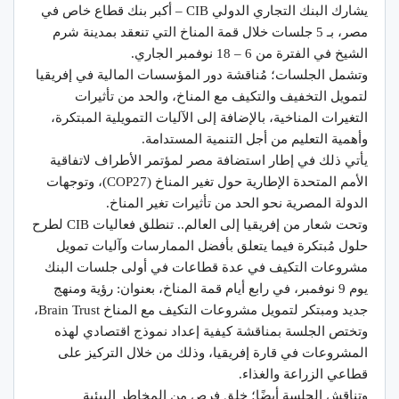
يشارك البنك التجاري الدولي CIB – أكبر بنك قطاع خاص في
مصر، بـ 5 جلسات خلال قمة المناخ التي تنعقد بمدينة شرم
الشيخ في الفترة من 6 – 18 نوفمبر الجاري.
وتشمل الجلسات؛ مُناقشة دور المؤسسات المالية في إفريقيا
لتمويل التخفيف والتكيف مع المناخ، والحد من تأثيرات
التغيرات المناخية، بالإضافة إلى الآليات التمويلية المبتكرة،
وأهمية التعليم من أجل التنمية المستدامة.
يأتي ذلك في إطار استضافة مصر لمؤتمر الأطراف لاتفاقية
الأمم المتحدة الإطارية حول تغير المناخ (COP27)، وتوجهات
الدولة المصرية نحو الحد من تأثيرات تغير المناخ.
وتحت شعار من إفريقيا إلى العالم.. تنطلق فعاليات CIB لطرح
حلول مُبتكرة فيما يتعلق بأفضل الممارسات وآليات تمويل
مشروعات التكيف في عدة قطاعات في أولى جلسات البنك
يوم 9 نوفمبر، في رابع أيام قمة المناخ، بعنوان: رؤية ومنهج
جديد ومبتكر لتمويل مشروعات التكيف مع المناخ Brain Trust،
وتختص الجلسة بمناقشة كيفية إعداد نموذج اقتصادي لهذه
المشروعات في قارة إفريقيا، وذلك من خلال التركيز على
قطاعي الزراعة والغذاء.
وتناقش الجلسة أيضًا؛ خلق فرص من المخاطر البيئية