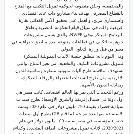
والمجتمعية، وخلق منظومة لحوكمة تمويل التكيف مع المناخ
بالقطاع المصرفي بهدف بناء مشاريع ذات عائد اقتصادي
واستثماري مربح، والعمل على تحقيق الأمن الغذائي لقارة
إفريقيا، وذلك في سياق قيام الحكومة المصرية بإطلاق
البرنامج المبتكر نوفي NWFE، والذي يشمل مشروعات
جوهرية للتكيف في قطاعات متنوعة بعدة مناطق جغرافية في
مصر من قبل وزارة التعاون الدولي.
وفي اليوم ذاته؛ تنطلق جلسة الآليات التمويلية المبتكرة
لتمويل مشروعات التكيف والتخفيف من تغير المناخ، والتي
تستهدف مناقشة طرح آليات تمويلية مبتكرة ومناسبة للدول
الإفريقية مثل طرح السندات الخضراء والزرقاء، الصكوك،
ومبادلة الديون بالأسهم.
ورغم التحديات التي يمر بها العالم اقتصاديا، كانت مصر هي
أول دولة في شمال إفريقيا والشرق الأوسط؛ تطرح سندات
سيادية خضراء بقيمة 750 مليون دولار في عام 2020 وتمت
الاستفادة منها عدة مرات، كما قام CIB بطرح أول سندات
خضراء مؤسسية في مصر بقيمة 100 مليون دولار في عام
2020/2021، لإتاحة تمويل مشروعات الطاقة المتجددة وكفاءة