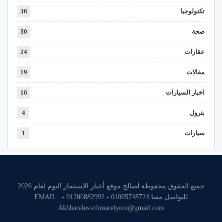
تكنولوجيا
36
صحة
30
عقارات
24
مقالات
19
اخبار السيارات
16
بترول
4
سيارات
1
جميع الحقوق محفوظة لصالح موقع أخبار الإستثمار اليوم لعام 2026
للتواصل معنا 01005748724 - 01200882992 - EMAIL :
Akhbaralestethmarelyom@gmail.com