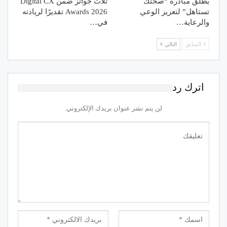
يطلق مبادرة “صحتك
ثلاث جوائز ضمن Digital CX
تستاهل” لتعزيز الوعي
Awards 2026 تقديرًا لريادته
والرعاية…
في…
السابق
التالي
اترك رد
لن يتم نشر عنوان بريدك الإلكتروني.