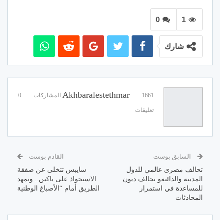
0
1
شارك
Akhbaralestethmar
1661 المشاركات
0
تعليقات
السابق بوست
القادم بوست
تحالف مصرى عالمي للدول
سايبس تتخلى عن صفقة
المدينة والدائنةو تحالف ديون
الاستحواذ على باكين.. وتمهد
للمساعدة في استمرار
الطريق أمام “الأصباغ الوطنية
المحادثات