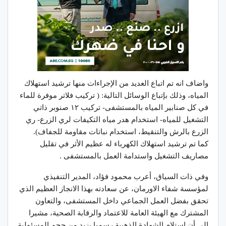
واضاف انه تم اتباع العديد من الإجراءات منها ترشيد استهلاك
المياه، وذلك بإتباع الوسائل التالية: ( تركيب فلاتر موفرة للماء
في كل صنابير المياه بالمستشفى- تركيب ١٢ صنوبر ذاتي
التشغيل للمياه- استخدام هدر مياه التكيفات لري الزرع- ري
الزرع بالرش والتنقيط، استخدام نباتات مقاومة للجفاف).
كما تم ترشيد استهلاك الكهرباء له عظيم الأثر في تقليل
مصاريف التشغيل واستدامة العمل بالمستشفى .
وفي ذات السياق، أعرب محمود فؤاد، المدير التنفيذي
لمؤسسة شفاء الاورمان، عن سعادته بهذا الانجاز العظيم الذي
تحقق بفضل العمل الجماعي داخل المستشفى، والتعاون
المشترك مع الهيئة العامة للاعتماد والرقابة الصحية، مشيرا
إلى أن استلام الشهادة الذهبية رسميا يزيد من حجم المسئولية