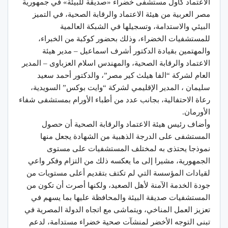
الاعتماد كأول مستشفى خضراء «صديقة للبيئة» في جمهورية
مصر العربية من هيئة الاعتماد والرقابة الصحية، في التميز
البيئي والاستدامة، وتسجيلها في الشبكة العالمية
للمستشفيات الخضراء، وذلك بحضور كوكبة من الخبراء،
والمهتمين بقيادة الدكتور أشرف اسماعيل – مدير هيئة
الاعتماد والرقابة الصحية، والمهندس اسلام العزباوى – المدير
العام لشركة “الفا هيلث كير مصر”، والدكتور أحمد سعيد
سليمان ، المدير الإقليمي لشركة “وايت بوكس” السويدية،
رعاة الاحتفالية، بجانب عدد من أطباء الأورام بمستشفى شفاء
الأورمان.
وأضاف رئيس هيئة الاعتماد والرقابة الصحية أن حصول
المستشفى على الدرجة الذهبية من الشهادة يجعل منها
نموذجا يحتذى به لمختلف المستشفيات على مستوى
الجمهورية، مشيرا إلى ما يعكسه ذلك من التزام وفكر واعي
لقيادات المؤسسة التي لم تكتف بتقديم أعلى مستويات من
جودة الخدمة الآمنة لأهل الصعيد، ولكنها أصرت أن تكون من
المستشفيات صديقة البيئة والمحافظة عليها بما يسهم في
تعزيز العمل المناخي، ويتماشى مع اتجاه الدولة المصرية في
تبنى التوجه الأخضر لمنشآت صحية خضراء مستدامة، لدعم