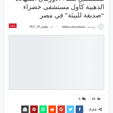
الذهبية كأول مستشفى خضراء
“صديقة للبيئة” في مصر
صحة
في
نوفمبر 29, 2022
بواسطة
Akhbaralestethmar
0
20
شارك