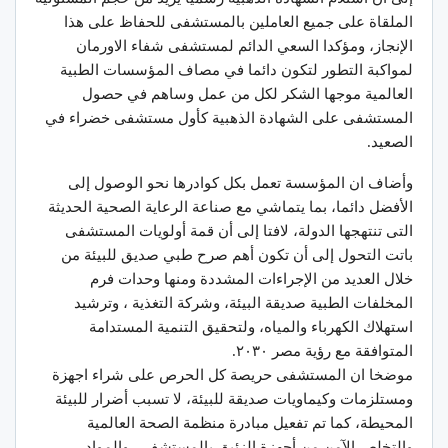
الملقاة على جميع العاملين بالمستشفى للحفاظ على هذا
الإنجاز، ومؤكدا السعي الدائم لمستشفى شفاء الاورمان
لمواكبة التطور لتكون دائما في مصاف المؤسسات الطبية
العالمية موجها الشكر لكل من عمل وساهم في حصول
المستشفى على الشهادة الذهبية كأول مستشفى خضراء في
الصعيد.
وأضاف ان المؤسسة تعمل بكل كوادرها نحو الوصول إلى
الأفضل دائما، بما يتماشي مع صناعة الرعاية الصحية الحديثة
التى تنتهجها الدولة، لافتا إلى أن قمة أولويات المستشفى
باتت التحول إلى أن تكون أهم صرح طبي صديق للبيئة من
خلال العديد من الإجراءات المشددة ومنها وحدات فرم
المخلفات الطبية صديقة البيئة، وشركة التغذية ، وترشيد
استهلاك الكهرباء والمياه، ولتحقيق التنمية المستدامة
المتوافقة مع رؤية مصر ٢٠٣٠.
موضخا ان المستشفى حريصة كل الحرص على شراء اجهزة
ومستلزمات وكيماويات صديقة للبيئة، لا تسبب أضرار للبيئة
المحيطة، كما تم تفعيل مبادرة منظمة الصحة العالمية
والتخلص الآمن من أجهزة الزئبق بالمستشفى، والمواد