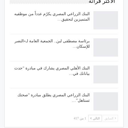
الاكثر قرائة
البنك الزراعي المصري يكرّم عدداً من موظفيه
المتميزين لتحقيق…
برئاسة مصطفى لبن.. الجمعية العامة لـ«النصر
للإسكان…
البنك الأهلي المصري يشارك في مبادرة “حدث
بياناتك في…
البنك الزراعي المصري يطلق مبادرة “صحتك
تستاهل”…
السابق
التالي
1 من 417