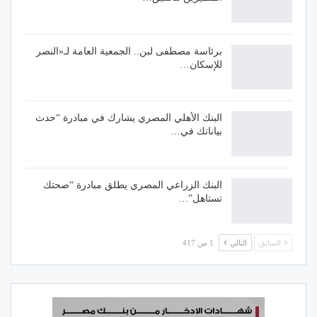
برئاسة مصطفى لبن.. الجمعية العامة لـ«النصر
للإسكان…
البنك الأهلي المصري يشارك في مبادرة “حدث
بياناتك في…
البنك الزراعي المصري يطلق مبادرة “صحتك
تستاهل”…
السابق
التالي
1 من 417