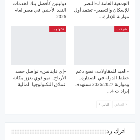
الجمعية العامة لـ«النصر
دوليتين كأفضل بنك لخدمات
للإسكان والتعمير» تعتمد أول
النقد الأجنبي في مصر لعام
موازنة للإدارة…
2026
شركات
تكنولوجيا
«العبد للمقاولات» تضع دعم
«إي فاينانس» تواصل حصد
خطط الدولة في الصدارة..
الأرباح.. نمو قوي يعزز مكانة
وموازنة 2026/2027 تستهدف
عملاق التكنولوجيا المالية
إيرادات 4…
السابق
التالي
اترك رد