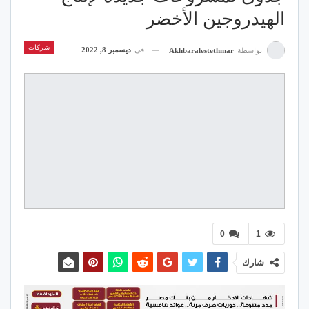
الهيدروجين الأخضر
شركات
في
ديسمبر 8, 2022
بواسطة
Akhbaralestethmar
0
1
شارك