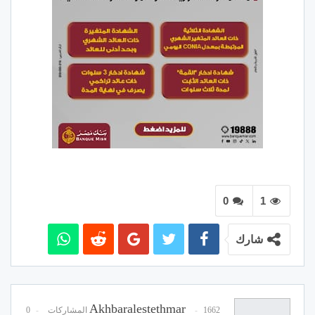
0
1
شارك
Akhbaralestethmar
1662 المشاركات
0