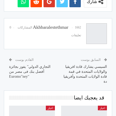
شارك
Akhbaralestethmar
1662 المشاركات
0
تعليقات
السابق بوست
القادم بوست
السيسي يشارك قادة افريقيا
التجاري الدولي” يفوز بجائزة
والولايات المتحدة في قمة
أفضل بنك فى مصر من
قادة الولايات المتحدة وأفريقيا
“Euromo”ney
دة
قد يعجبك ايضا
اخبار
اخبار