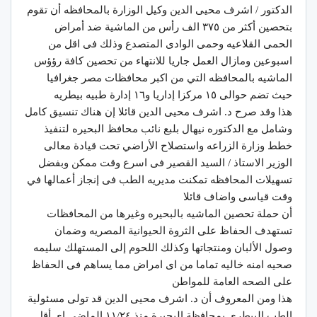
الدكتور / اشرف محيى الدين وكيل الوزارة بالمحافظه أن تقوم
بتحصين أكثر من ٣٧٥ الف رأس من الماشية ضد أمراض
الحمى القلاعيه وحمى الوادى المتصدع وذلك فى اقل من
اسبوعين ومازال العمل جاريا للانتهاء من تحصين كافة رؤؤس
الماشيه بالمحافظه التي من اكبر محافظات مصر جغرافيا
حيث تضم حوالى ١٥ مركزا إداريا و١٦ إدارة طبيه بيطريه
هذا وقد صرح د. اشرف محيى الدين قائلا إن هناك تنسيق كامل
وشامل مع الدكتوره نيهال بلبع نائب محافظ البحيره لتنفيذ
خطط وزارة الزراعه واستصلاح الأراضي تحت قيادة معالى
الوزير الاستاذ / السيد القصير فى اسرع وقت ممكن وبفضل
تسهيلات المحافظه تمكنت مديريه الطب فى إنجاز أعمالها في
وقت قياسى واضاف قائلا
أن حملة تحصين الماشيه بالبحيره وغيرها من المحافظات
تستهدف الحفاظ على الثروة الحيوانية المصريه وضمان
وصول الألبان ومنتجاتها وكذلك اللحوم إلى المستهلك سليمه
صحيه امنه خاليه تماما من اى امراض مما يساهم فى الحفاظ
على الصحه العامة للمواطن
هذا ومن المعروف أن د. اشرف محيى الدين قد تولى مسئولية
الطب البيطرى بمحافظة البحيرة منذ ١١/٢٤ الماضى اى أقل