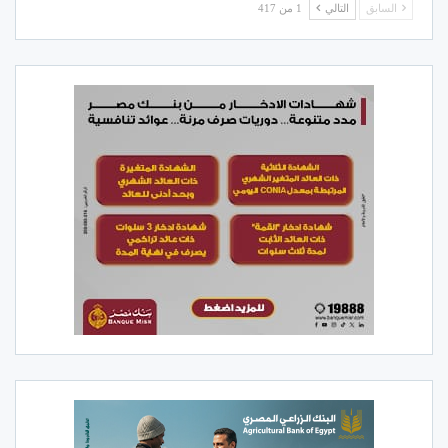
السابق
التالي
1 من 417