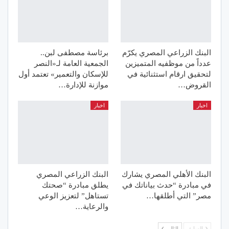
البنك الزراعي المصري يكرّم
برئاسة مصطفى لبن..
عدداً من موظفيه المتميزين
الجمعية العامة لـ«النصر
لتحقيق ارقام استثنائية في
للإسكان والتعمير» تعتمد أول
القروض…
موازنة للإدارة…
اخبار
اخبار
البنك الأهلي المصري يشارك
البنك الزراعي المصري
في مبادرة “حدث بياناتك في
يطلق مبادرة “صحتك
مصر” التي أطلقها…
تستاهل” لتعزيز الوعي
والرعاية…
السابق
التالي