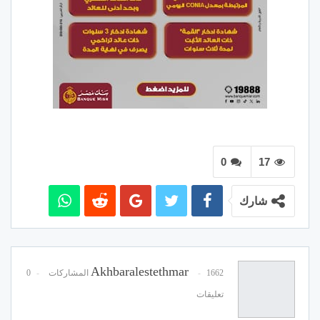
0
17
شارك
Akhbaralestethmar
1662 المشاركات
0
تعليقات