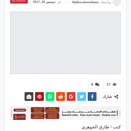
BUSINESS
في
ديسمبر 28, 2022
بواسطة
Akhbaralestethmar
0
17
شارك
كتب / طارق الجوهري