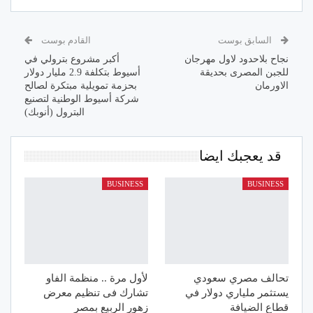
السابق بوست
القادم بوست
نجاح بلاحدود لاول مهرجان
أكبر مشروع بترولي في
للجبن المصرى بحديقة
أسيوط بتكلفة 2.9 مليار دولار
الاورمان
بحزمة تمويلية مبتكرة لصالح
شركة أسيوط الوطنية لتصنيع
البترول (أنوبك)
قد يعجبك ايضا
BUSINESS
BUSINESS
تحالف مصري سعودي
لأول مرة .. منظمة الفاو
يستثمر ملياري دولار في
تشارك فى تنظيم معرض
قطاع الضيافة
زهور الربيع بمصر