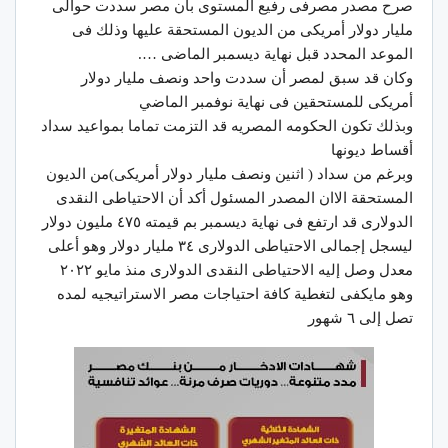
صرح مصدر مصرفى رفيع المستوى بأن مصر سددت حوالى
مليار دولار أمريكى من الديون المستحقة عليها وذلك فى
الموعد المحدد قبل نهاية ديسمبر الماضى ….
وكان قد سبق لمصر أن سددت واحد ونصف مليار دولار
أمريكى للمستحقين فى نهاية نوفمبر الماضي
وبذلك تكون الحكومه المصريه قد التزمت تماما بمواعيد سداد
أقساط ديونها
وبرغم من سداد ( اثنين ونصف مليار دولار أمريكى)من الديون
المستحقة الاان المصدر المسئول أكد أن الاحتياطى النقدى
الدولارى قد ارتفع فى نهاية ديسمبر بم قيمته ٤٧٥ مليون دولار
ليسجل إجمالى الاحتياطى الدولارى ٣٤ مليار دولار وهو أعلى
معدل وصل إليه الاحتياطى النقدى الدولارى منذ مايو ٢٠٢٢
وهو مايكفى لتغطية كافة احتياجات مصر الاستراتيجيه لمده
تصل إلى ٦ شهور