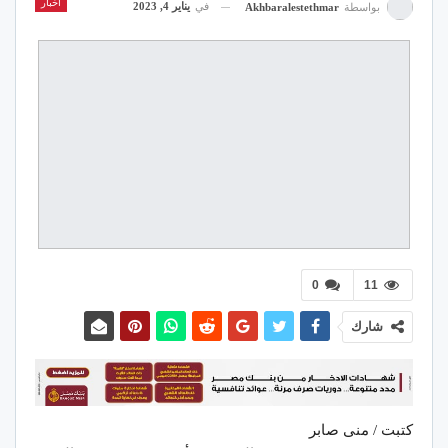
اخبار
في
يناير 4, 2023
بواسطة
Akhbaralestethmar
0
11
شارك
كتبت / منى صابر