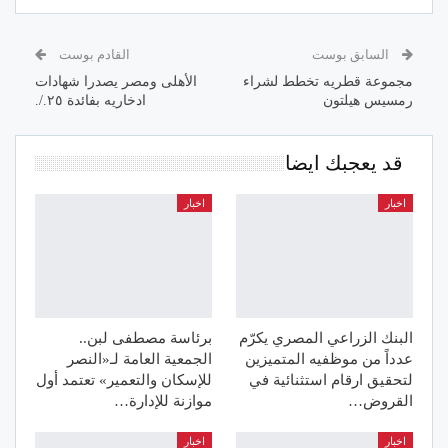
السابق بوست
القادم بوست
مجموعة قطريه تخطط لشراء
الأهلى ومصر يصدرا شهادات
رمسيس هيلتون
ادخاريه بفائدة ٢٥./.
قد يعجبك ايضا
اخبار
اخبار
البنك الزراعي المصري يكرّم
برئاسة مصطفى لبن..
عدداً من موظفيه المتميزين
الجمعية العامة لـ«النصر
لتحقيق ارقام استثنائية في
للإسكان والتعمير» تعتمد أول
القروض…
موازنة للإدارة…
اخبار
اخبار