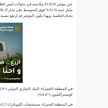
بختام الجلسة. وبهذا يكون المؤشر قد ارتفع بنسبة 12.6% منذ بداية العام.
كونستراكشون (+4.0%).