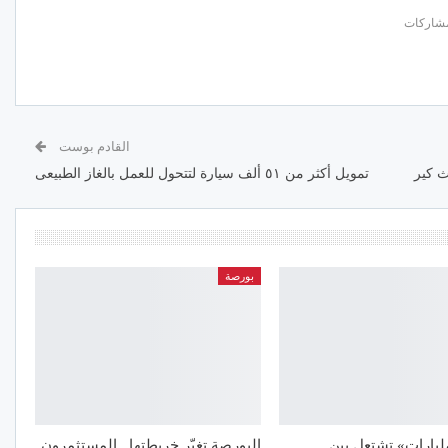
القادم بوست
ث كير
تمويل أكثر من ٥١ ألف سيارة لتتحول للعمل بالغاز الطبيعى
بورصة
ليارات» تشتعل بين
البورصة تغيّر خريطتها.. المستثمرون