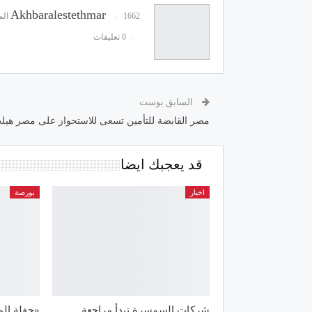
Akhbaralestethmar
1662 المشاركات
0 تعليقات
السابق بوست
مصر القابضة للتأمين تسعى للاستحواز على مصر هيل
قد يعجبك ايضا
اخبار
بورصة
شركات السمسرة تبدأ مراجعة
«حفلة الم