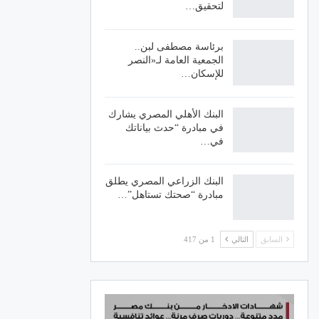
لتحقيق…
برئاسة مصطفى لبن..
الجمعية العامة لـ«النصر
للإسكان…
البنك الأهلي المصري يشارك
في مبادرة “حدث بياناتك
في…
البنك الزراعي المصري يطلق
مبادرة “صحتك تستاهل”…
السابق
التالي
1 من 417