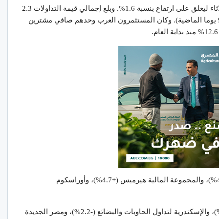
عزز مؤشر EGX30 مكاسبه في تداولات امس الثلاثاء ليغلق على ارتفاع بنسبة 1.6%. وبلغ إجمالي قيمة التداولات 2.3
مليار جنيه (33.9% فوق المتوسط على مدار الـ 90 يوما الماضية). وكان المستثمرون العرب وحدهم صافي مشترين
في المنطقة الخضراء: البنك التجاري الدولي (+4.9%)، والمجموعة المالية هيرميس (+4.7%)، وأوراسكوم
في المنطقة الحمراء: مستشفيات كليوباترا (-2.7%)، والإسكندرية لتداول الحاويات والبضائع (-2.2%)، ومصر الجديدة