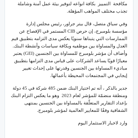
مكافحة التمييز بكافة انواعه لتوفير بيئة عمل آمنة وشاملة
تجذب مختلف المواهب المؤهلة.
وفي سياق متصل، قال بيتر جراور، رئيس مجلس إدارة
مؤسسة بلومبرج، إن حرص CIB المستمر في الإفصاح عن
الممارسات التي يتبناها سنويًا يعكس مدى التزامه بتطبيق قيم
العدل والمساواة بين موظفيه وبكافة سياسات وأنشطة البنك.
وأضاف أن مؤشر بلومبرج للمساواة بين الجنسين (GEI) يعتبر
معيارًا قويًا يساعد الشركات على قياس مدى التزامها بتطبيق
مباديء المساواة بين الجنسين وقدرتها على إحداث تغيير
إيجابي في المجتمعات المحيطة بأعمالها.
جدير بالذكر ، أنه تم اختيار البنك ضمن 485 شركة في 45 دولة
ومنطقة منضمّة للمؤشر لعام 2023 وهو ما يعكس التزام البنك
بإعداد التقارير المتعلّقة بالمساواة بين الجنسين بمنتهى
الشفافية وفقًا للمعايير العالمية لمؤشر بلومبرج.
وارد لاخبار الاستثمار اليوم