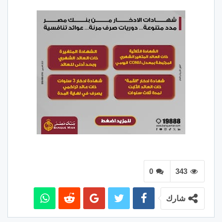
0
343
شارك