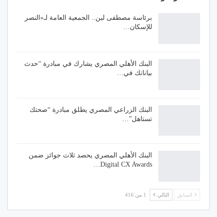
برئاسة مصطفى لبن.. الجمعية العامة لـ«النصر
للإسكان…
البنك الأهلي المصري يشارك في مبادرة “حدث
بياناتك في…
البنك الزراعي المصري يطلق مبادرة “صحتك
تستاهل”…
البنك الأهلي المصري يحصد ثلاث جوائز ضمن
Digital CX Awards…
السابق
التالي
1 من 416