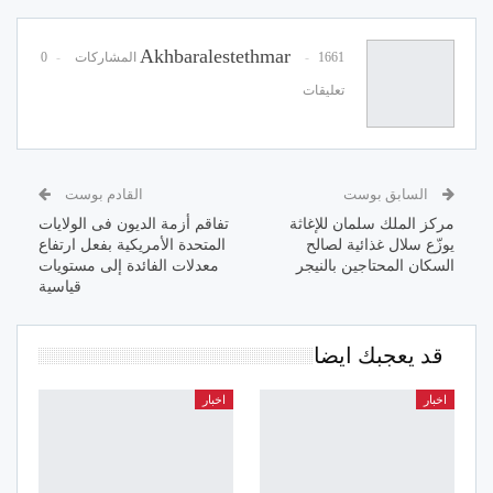
Akhbaralestethmar
1661 المشاركات
0
تعليقات
السابق بوست
القادم بوست
مركز الملك سلمان للإغاثة
تفاقم أزمة الديون فى الولايات
يوزّع سلال غذائية لصالح
المتحدة الأمريكية بفعل ارتفاع
السكان المحتاجين بالنيجر
معدلات الفائدة إلى مستويات
قياسية
قد يعجبك ايضا
اخبار
اخبار