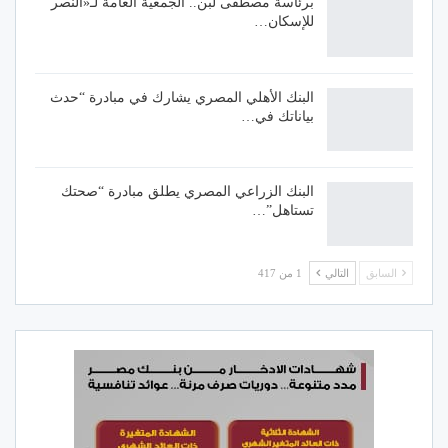
برئاسة مصطفى لبن.. الجمعية العامة لـ«النصر
للإسكان…
البنك الأهلي المصري يشارك في مبادرة “حدث
بياناتك في…
البنك الزراعي المصري يطلق مبادرة “صحتك
تستاهل”…
السابق
التالي
1 من 417