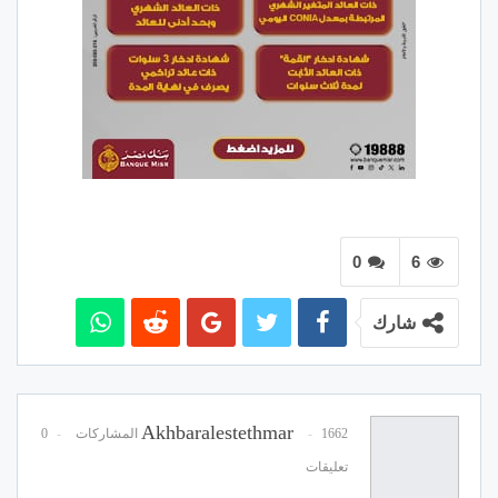
0
6
شارك
Akhbaralestethmar
1662 المشاركات
0
تعليقات