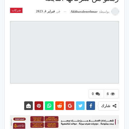
شركات
في
فبراير 4, 2023
بواسطة
Akhbaralestethmar
0
6
شارك