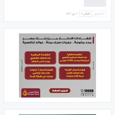
السابق
التالي
1 من 417