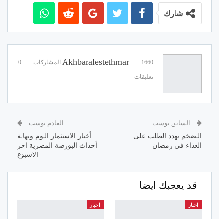
شارك
Akhbaralestethmar
1660 المشاركات
0
تعليقات
السابق بوست
القادم بوست
التضخم يهدد الطلب على
أخبار الاستثمار اليوم ونهاية
الغذاء في رمضان
أحداث البورصة المصرية اخر
الاسبوع
قد يعجبك ايضا
اخبار
اخبار