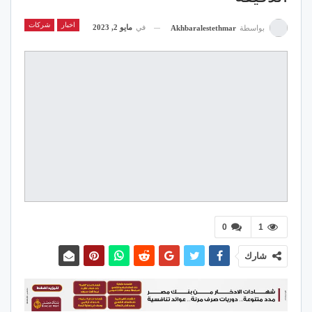
اخبار
شركات
في
مايو 2, 2023
بواسطة
Akhbaralestethmar
0
1
شارك