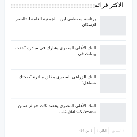
الاكثر قرائة
برئاسة مصطفى لبن.. الجمعية العامة لـ«النصر
للإسكان…
البنك الأهلي المصري يشارك في مبادرة “حدث
بياناتك في…
البنك الزراعي المصري يطلق مبادرة “صحتك
تستاهل”…
البنك الأهلي المصري يحصد ثلاث جوائز ضمن
Digital CX Awards…
السابق
التالي
1 من 416