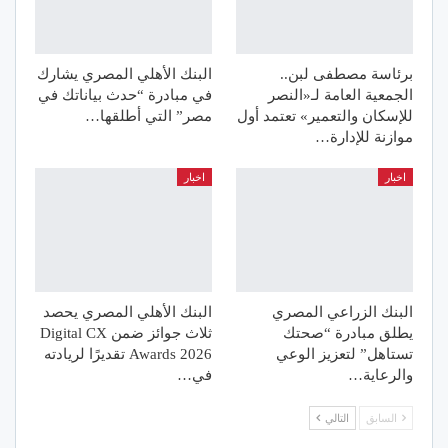
برئاسة مصطفى لبن..
البنك الأهلي المصري يشارك
الجمعية العامة لـ«النصر
في مبادرة “حدث بياناتك في
للإسكان والتعمير» تعتمد أول
مصر” التي أطلقها…
موازنة للإدارة…
اخبار
اخبار
البنك الزراعي المصري
البنك الأهلي المصري يحصد
يطلق مبادرة “صحتك
ثلاث جوائز ضمن Digital CX
تستاهل” لتعزيز الوعي
Awards 2026 تقديرًا لريادته
والرعاية…
في…
السابق
التالي