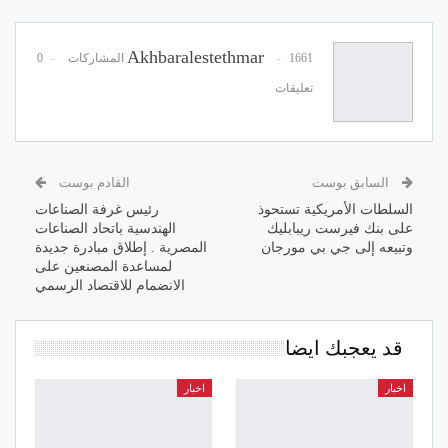
Akhbaralestethmar
1661 المشاركات
0
تعليقات
السابق بوست
القادم بوست
السلطات الأمريكية تستحوذ
رئيس غرفة الصناعات
على بنك فيرست ريبابليك
الهندسية باتحاد الصناعات
وتبيعه إلى جي بي مورجان
المصرية . إطلاق مبادرة جديدة
لمساعدة المصنعين على
الانضمام للاقتصاد الرسمي
قد يعجبك ايضا
اخبار
اخبار