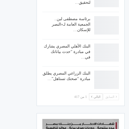
لتحقيق…
برئاسة مصطفى لبن..
الجمعية العامة لـ«النصر
للإسكان…
البنك الأهلي المصري يشارك
في مبادرة “حدث بياناتك
في…
البنك الزراعي المصري يطلق
مبادرة “صحتك تستاهل”…
السابق
التالي
1 من 417