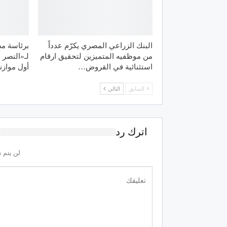
البنك الزراعي المصري يكرّم عدداً
برئاسة مص
من موظفيه المتميزين لتحقيق ارقام
لـ«النصر 
استثنائية في القروض…
أول موازن
السابق
التالي
اترك رد
لن يتم ن