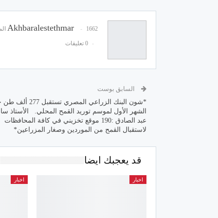
Akhbaralestethmar
1662 المشاركات
0 تعليقات
السابق بوست
*شون البنك الزراعي المصري تستقبل 77
الشهر الأول لموسم توريد القمح المحلي. الأستاذ سا
عبد الصادق :190 موقع تخزيني في كافة المحافظات
لاستقبال القمح من الموردين وصغار المزراعين*
قد يعجبك ايضا
اخبار
اخبار