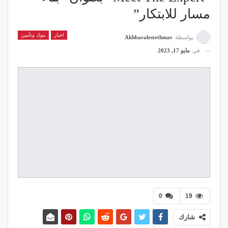
مسار للابتكار”
اخبار
بنوك وتأمين
بواسطة
Akhbaralestethmar
في
مايو 17, 2023
0
19
شارك