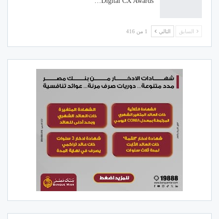
Digital CX Awards…
السابق
التالي
1 من 416