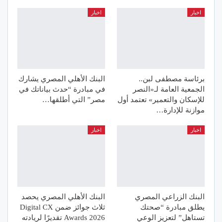
اخبار
اخبار
برئاسة مصطفى لبن..
البنك الأهلي المصري يشارك
الجمعية العامة لـ«النصر
في مبادرة “حدث بياناتك في
للإسكان والتعمير» تعتمد أول
مصر” التي أطلقها…
موازنة للإدارة…
اخبار
اخبار
البنك الزراعي المصري
البنك الأهلي المصري يحصد
يطلق مبادرة “صحتك
ثلاث جوائز ضمن Digital CX
تستاهل” لتعزيز الوعي
Awards 2026 تقديرًا لريادته