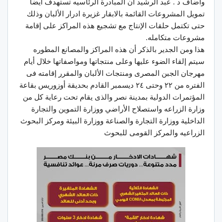
واضاف د . عبد الرشيد أن المبادرة الرئاسيه تستهدف أيضا
تمويل المشروعات القائمة بالابقار غزيرة ادرار الألبان وذلك
حتى تكتمل حلقات الإنتاج مع تشجيع هذه المراكز على إقامة
مشروعات متكامله.
هذا ومن الجدير بالذكر أن هذه المراكز والمصانع المطوره
سيتم إلقاء الضوء عليها وعلى منتجاتها ومواصفاتها خلال أيام
مهرجان الجبن المصرى ومنتجات الألبان والمقرر إقامته فى
الفتره من ٢٢ وحتى ٢٤ ديسمبر القادم بحديقة أوزوريس بقاعة
المؤتمرات الدولية بمدينة نصر والذى يقام تحت رعاية كل من
وزارة الزراعه واستصلاح الأراضي ووزارة التموين والتجارة
الداخلية ووزارة التجارة والصناعة ووزارة البيئة ومركز البحوث
الزراعيه والمركز القومى للبحوث