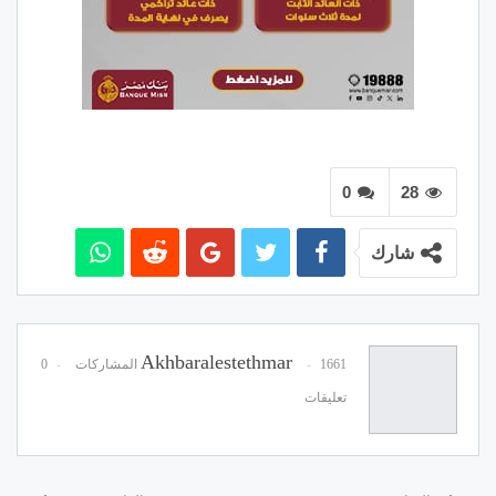
0
28
شارك
Akhbaralestethmar
1661 المشاركات
0
تعليقات