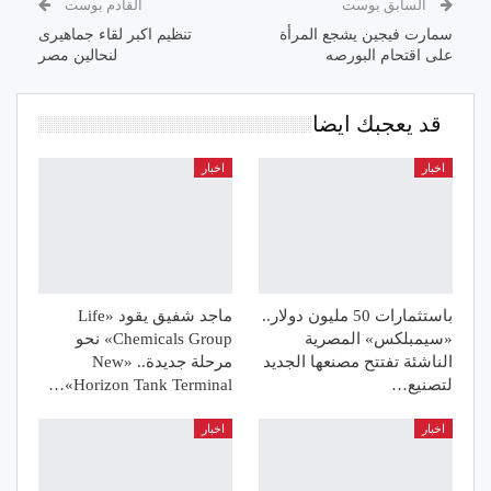
السابق بوست
القادم بوست
سمارت فيجين يشجع المرأة
تنظيم اكبر لقاء جماهيرى
على اقتحام البورصه
لنحالين مصر
قد يعجبك ايضا
اخبار
اخبار
باستثمارات 50 مليون دولار..
ماجد شفيق يقود «Life
«سيمبلكس» المصرية
Chemicals Group» نحو
الناشئة تفتتح مصنعها الجديد
مرحلة جديدة.. «New
لتصنيع…
Horizon Tank Terminal»…
اخبار
اخبار