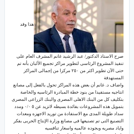
هذا وقد
صرح الاستاذ الدكتور/ عبد الرشيد غانم المشرف العام على
تنفيذ المشروع الرئاسى لتطوير مراكز تجميع الألبان بأنه تم
حتى الآن تطوير اكثر من ٢٥٠ مركزا من إجمالى المراكز
المستهدفة
واضاف د. غانم أن بعض هذه المراكز تحول بالفعل إلى مصانع
انتاجيه مستفيدا من بنود خطة المبادرة الرئاسيه والخاصة
بتكليف كل من البنك الاهلى المصرى والبنك الزراعى المصرى
بتمويل هذه المشروعات بفائدة بسيطه لاتزيد عن ٥ ٠/٠ ومدد
سداد طويلة المدى مع الاستفادة من توريد الاجهزه ومعدات
التصنيع التى تم تصنيعها فى مصانع وزارة الإنتاج الحربى بفكر
واياد مصريه وبجوده عالميه واسعار تنافسيه