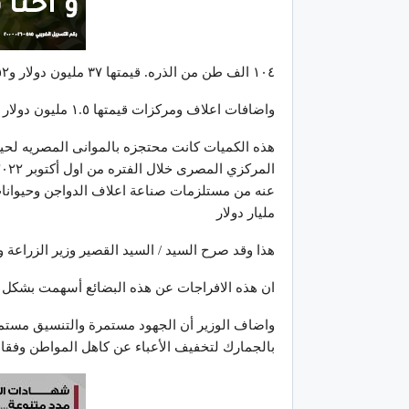
١٠٤ الف طن من الذره. قيمتها ٣٧ مليون دولار و٥٢ الف طن من فول الصويا قيمتها ٣٩ مليون دولار
واضافات اعلاف ومركزات قيمتها ١.٥ مليون دولار
هذه الكميات كانت محتجزه بالموانى المصريه لحين 
مليار دولار
هذا وقد صرح السيد / السيد القصير وزير الزراعة 
ان هذه الافراجات عن هذه البضائع أسهمت بشكل 
واضاف الوزير أن الجهود مستمرة والتنسيق مستمر
بالجمارك لتخفيف الأعباء عن كاهل المواطن وفقا 