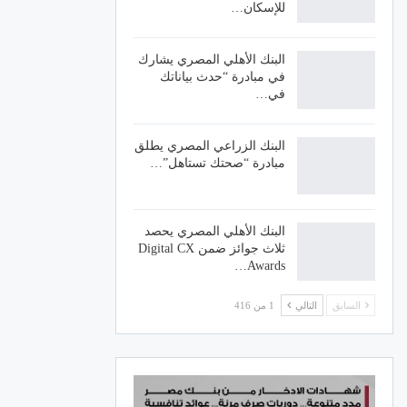
للإسكان…
البنك الأهلي المصري يشارك
في مبادرة “حدث بياناتك
في…
البنك الزراعي المصري يطلق
مبادرة “صحتك تستاهل”…
البنك الأهلي المصري يحصد
ثلاث جوائز ضمن Digital CX
Awards…
السابق
التالي
1 من 416