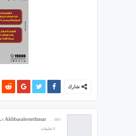
شارك
Akhbaralestethmar
1661 المشاركات
0 تعليقات