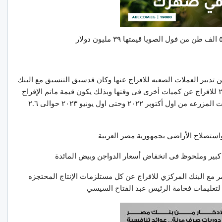
تدبير العملات الصعبه للافراج عنها وكان قدسبق التنسيق مع البنك
المركزي المصرى خلال الفتره من اول أكتوبر ٢٠٢٢ للافراج عن كميات أخرى فى وقتها وبذلك يكون قيمة ماتم الإفراج
عنه من مستلزمات صناعة اعلاف الدواجن وحيوانات المزرعه من اول أكتوبر ٢٠٢٢ وحتى اول يونيو ٢٠٢٣ حوالى ٢.٦
واستصلاح الأراضي بجمهورية مصر العربية
كبير وملحوظ فى انخفاض أسعار الدواجن وبيض المائدة
 مع البنك المركزي للافراج عن كل مستلزمات الإنتاج المحتجزه
لتعليمات فخامة الرئيس عبد الفتاح السيسي