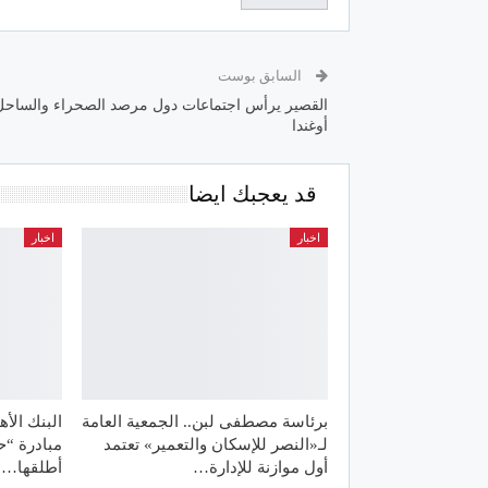
السابق بوست
القصير يرأس اجتماعات دول مرصد الصحراء والساح
أوغندا
قد يعجبك ايضا
اخبار
اخبار
برئاسة مصطفى لبن.. الجمعية العامة
البنك الأ
لـ«النصر للإسكان والتعمير» تعتمد
مبادرة “ح
أول موازنة للإدارة…
أطلقها…