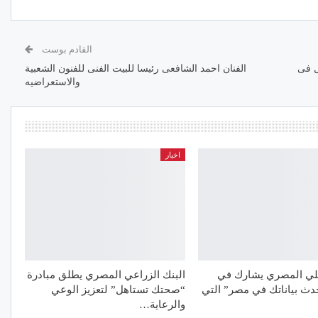
القادم بوست
ل فى
الفنان احمد الشافعى رئيسا للبيت الفنى للفنون الشعبية
والاستعراضيه
اخبار
هلي المصري يشارك في
البنك الزراعي المصري يطلق مبادرة
دث بياناتك في مصر” التي
“صحتك تستاهل” لتعزيز الوعي
والرعاية…