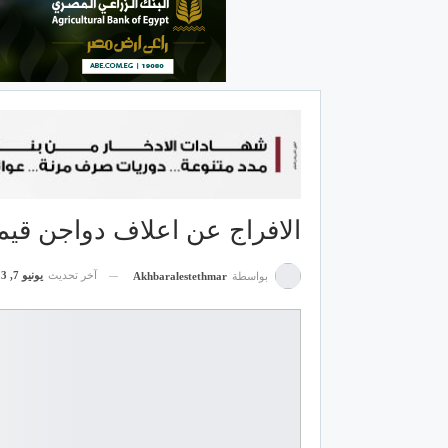
الافراج عن اعلاف دواجن قيمتها 2.6مليار 
آخر تحديث
يونيو 7, 2023
بواسطة
Akhbaralestethmar