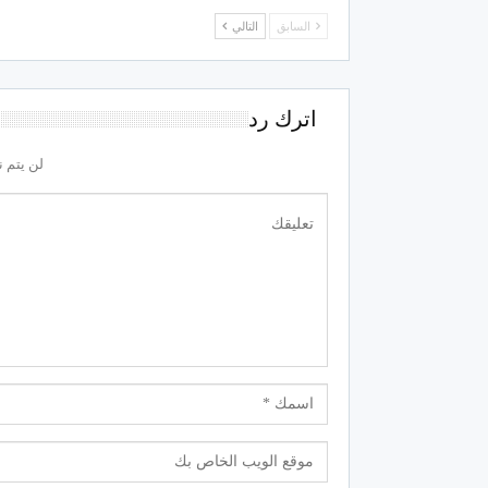
السابق
التالي
اترك رد
لن يتم ن