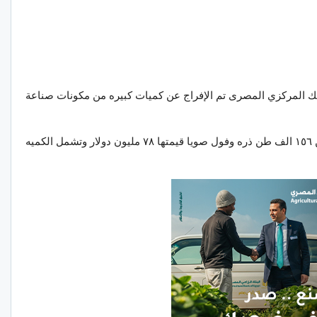
لبنك المركزي المصرى تم الإفراج عن كميات كبيره من مكونات صناعة
ففى خلال الفترة من ٣/٢٦ وحتى٦/١ تم الإفراج عن ١٥٦ الف طن ذره وفول صويا قيمتها ٧٨ مليون دولار وتشمل الكميه