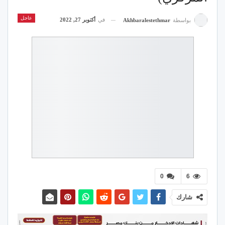
عاجل
في
أكتوبر 27, 2022
بواسطة
Akhbaralestethmar
0
6
شارك