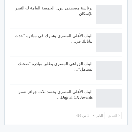
برئاسة مصطفى لبن.. الجمعية العامة لـ«النصر
للإسكان…
البنك الأهلي المصري يشارك في مبادرة “حدث
بياناتك في…
البنك الزراعي المصري يطلق مبادرة “صحتك
تستاهل”…
البنك الأهلي المصري يحصد ثلاث جوائز ضمن
Digital CX Awards…
السابق
التالي
1 من 416