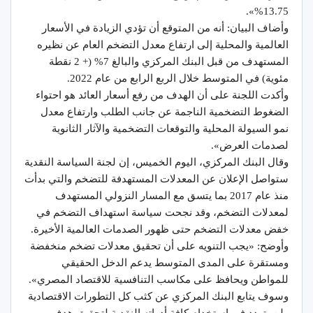
13.75%».
وأضاف البيان: أنه من المتوقع أن تؤدي الزيادة في الأسعار
العالمية والمحلية إلى ارتفاع معدل التضخم العام عن نظيره
المستهدف من قبل البنك المركزي والبالغ 7% (+ 2 نقطة
مئوية) في المتوسط خلال الربع الرابع من عام 2022.
وأكدت اللجنة على أن الهدف من رفع أسعار العائد هو احتواء
الضغوط التضخمية الناجمة عن جانب الطلب وارتفاع معدل
نمو السيولة المحلية والتوقعات التضخمية والآثار الثانوية
لصدمات العرض».
وقال البنك المركزي، اليوم الخميس، إن لجنة السياسة النقدية
ستواصل الإعلان عن المعدلات المستهدفة للتضخم والتي بدأت
منذ عام 2017 بما يتسق مع المسار النزولي المستهدف
لمعدلات التضخم، وقد نجحت سياسة استهداف التضخم في
خفض معدلات التضخم حتى ظهور الصدمات العالمية الأخيرة.
وأوضح: «يجب التنويه على أن تحقيق معدلات تضخم منخفضة
ومستقرة على المدى المتوسط يدعم الدخل الحقيقي
للمواطن ويحافظ على مكاسب التنافسية للاقتصاد المصري».
وسوف يتابع البنك المركزي عن كثب كل التطورات الاقتصادية
ولن يتردد في استخدام كافة أدواته النقدية لتحقيق هدف