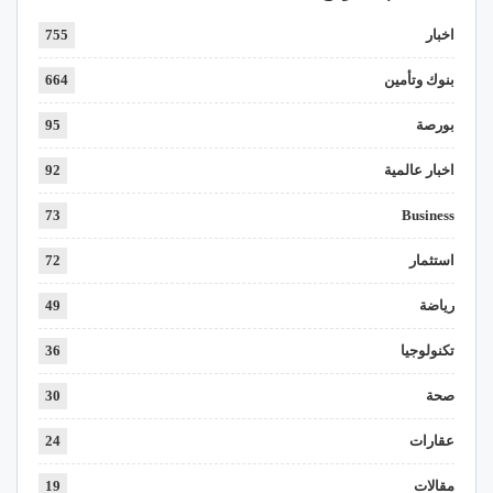
اخبار
755
بنوك وتأمين
664
بورصة
95
اخبار عالمية
92
73
Business
استثمار
72
رياضة
49
تكنولوجيا
36
صحة
30
عقارات
24
مقالات
19