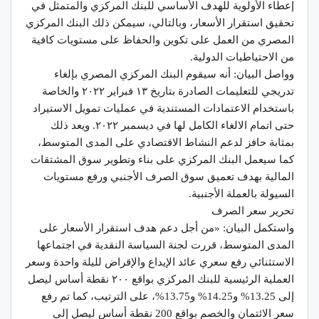
إعطاء الأولوية للهدف الأساسي للبنك المركزي والمتمثل في
تحقيق استقرار الأسعار، وبالتالي، سيمكن ذلك البنك المركزي
المصري من العمل على تكوين والحفاظ على مستويات كافية
من الاحتياطيات الدولية.
وواصل البيان: أنه سيقوم البنك المركزي المصري بإلغاء
تدريجي للتعليمات الصادرة بتاريخ ۱۳ فبراير ۲۰۲۲ والخاصة
باستخدام الاعتمادات المستندية في عمليات تمويل الاستيراد
حتى اتمام الالغاء الكامل لها في ديسمبر ۲۰۲۲. ويعد ذلك
بمثابة حافز لدعم النشاط الاقتصادي على المدى المتوسط،
كما سيعمل البنك المركزي على بناء وتطوير سوق المشتقات
المالية بهدف تعميق سوق الصرف الأجنبي ورفع مستويات
السيولة بالعملة الأجنبية.
تحرير سعر الصرف
واستكمل البيان: «من أجل دعم هدف استقرار الأسعار على
المدى المتوسط، قررت لجنة السياسة النقدية في اجتماعها
الاستثنائي رفع سعري عائد الإيداع والإقراض لليلة واحدة وسعر
العملية الرئيسية للبنك المركزي بواقع ۲۰۰ نقطة أساس ليصل
إلى 13.25% و14.25% و13.75%، على الترتيب، كما تم رفع
سعر الائتمان والخصم بواقع 200 نقطة أساس ليصل إلى