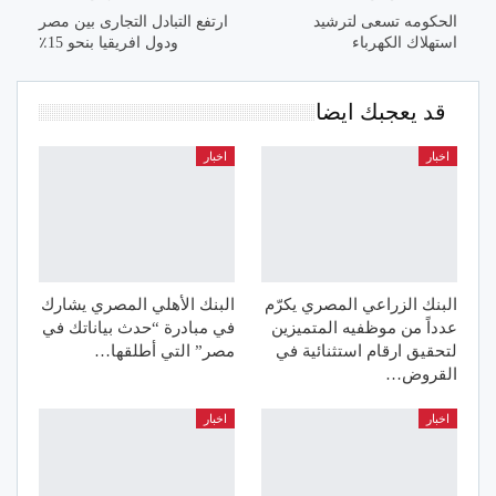
الحكومه تسعى لترشيد
ارتفع التبادل التجارى بين مصر
استهلاك الكهرباء
ودول افريقيا بنحو 15٪
قد يعجبك ايضا
اخبار
اخبار
البنك الزراعي المصري يكرّم
البنك الأهلي المصري يشارك
عدداً من موظفيه المتميزين
في مبادرة “حدث بياناتك في
لتحقيق ارقام استثنائية في
مصر” التي أطلقها…
القروض…
اخبار
اخبار