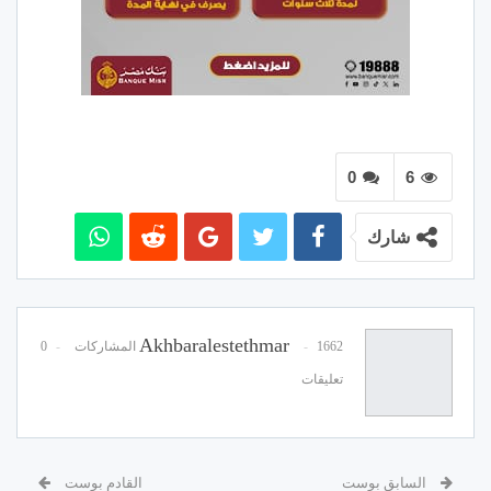
0
6
شارك
Akhbaralestethmar
1662 المشاركات
0
تعليقات
السابق بوست
القادم بوست