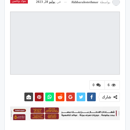
بنوك وتأمين
في
يوليو 28, 2023
بواسطة
Akhbaralestethmar
0
6
شارك