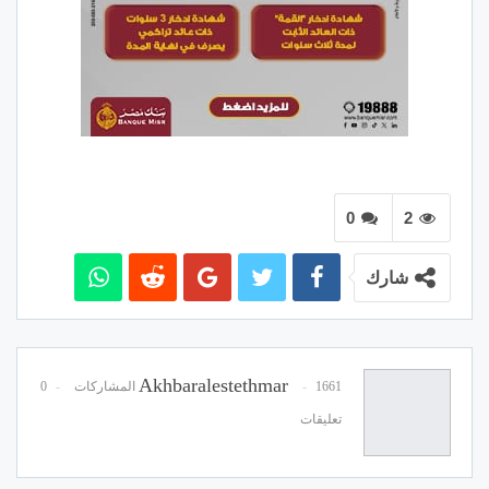
0
2
شارك
Akhbaralestethmar
1661 المشاركات
0
تعليقات