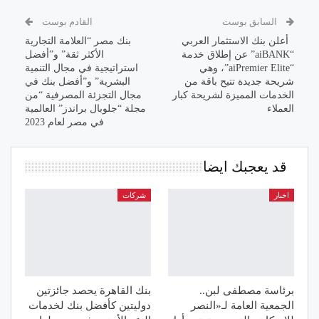
السابق بوست
القادم بوست
أعلن بنك الاستثمار العربي
بنك مصر “العلامة التجارية
“aiBANK” عن إطلاق خدمة
الأكثر ثقة” و”أفضل
“aiPremier Elite”، وهي
استراتيجية في مجال التنمية
شريحة جديدة تتيح باقة من
البشرية” و”أفضل بنك في
الخدمات المميزة لشريحة كبار
مجال التجزئة المصرفية “من
العملاء
مجلة “جلوبال براندز” العالمية
في مصر لعام 2023
قد يعجبك ايضا
اخبار
شركات
برئاسة مصطفى لبن..
بنك القاهرة يحصد جائزتين
الجمعية العامة لـ«النصر
دوليتين كأفضل بنك لخدمات