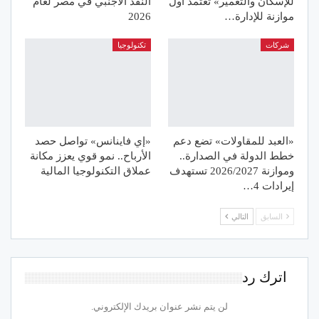
للإسكان والتعمير» تعتمد أول
النقد الأجنبي في مصر لعام
موازنة للإدارة…
2026
شركات
تكنولوجيا
«العبد للمقاولات» تضع دعم
«إي فاينانس» تواصل حصد
خطط الدولة في الصدارة..
الأرباح.. نمو قوي يعزز مكانة
وموازنة 2026/2027 تستهدف
عملاق التكنولوجيا المالية
إيرادات 4…
السابق
التالي
اترك رد
لن يتم نشر عنوان بريدك الإلكتروني.