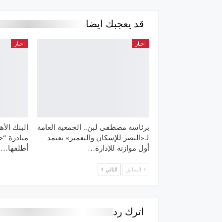
قد يعجبك ايضا
اخبار
اخبار
برئاسة مصطفى لبن.. الجمعية العامة
البنك الأ
لـ«النصر للإسكان والتعمير» تعتمد
مبادرة “ح
أول موازنة للإدارة…
أطلقها…
السابق
التالي
اترك رد