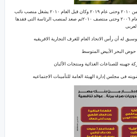
سبق للوكيل أن شغل نفس المنصب خلال الفتره من ٢٠١٠ وحتى عام ٢٠١٩ وكان قبل العام ٢٠١٠ يشغل منصب نائب
أول رئيس الاتحاد العام للغرف التجارية بدءا من العام ٢٠٠٦ وحتى منتصف ٢٠١٠ثم صعد لمنصب الرئاسة التى فقدها
سبق له أن رأس الاتحاد العام للغرف التجارية الافريقيه
ل حوض البحر الأبيض المتوسط
 جهينه للصناعات الغذائية ومنتجات الألبان
يته فى مجلس إدارة الهيئة العامة للتأمينات الاجتماعيه