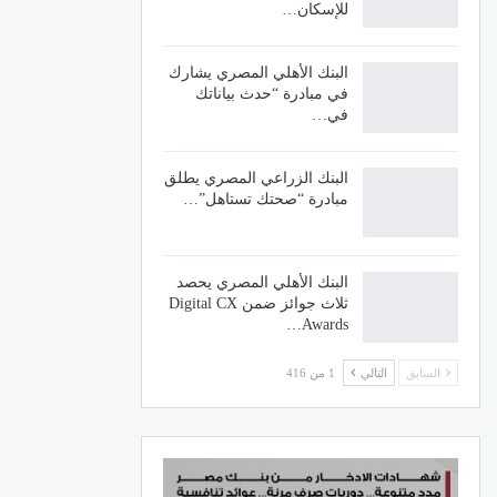
للإسكان…
البنك الأهلي المصري يشارك
في مبادرة “حدث بياناتك
في…
البنك الزراعي المصري يطلق
مبادرة “صحتك تستاهل”…
البنك الأهلي المصري يحصد
ثلاث جوائز ضمن Digital CX
Awards…
السابق
التالي
1 من 416