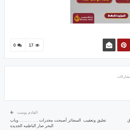
0
17
القادم بوست
ق
تعليق وتعقيب السجائر أصبحت مخدرات …. ……….وباب
البحر صار الباطنيه الجديده