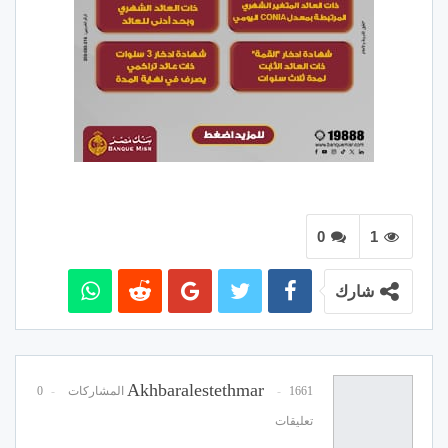
0
1
شارك
Akhbaralestethmar
1661 المشاركات
0
تعليقات