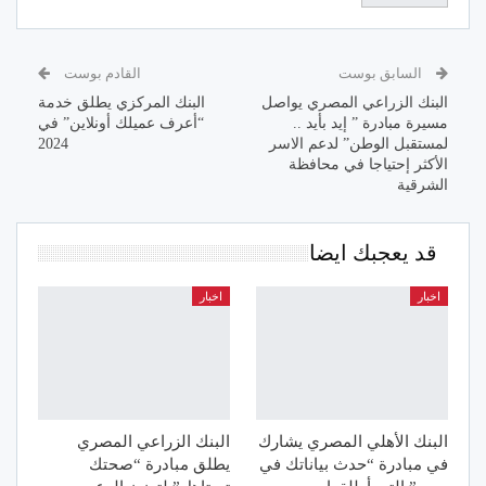
السابق بوست
القادم بوست
البنك الزراعي المصري يواصل
البنك المركزي يطلق خدمة
مسيرة مبادرة ” إيد بأيد ..
“أعرف عميلك أونلاين” في
لمستقبل الوطن” لدعم الاسر
2024
الأكثر إحتياجا في محافظة
الشرقية
قد يعجبك ايضا
اخبار
اخبار
البنك الأهلي المصري يشارك
البنك الزراعي المصري
في مبادرة “حدث بياناتك في
يطلق مبادرة “صحتك