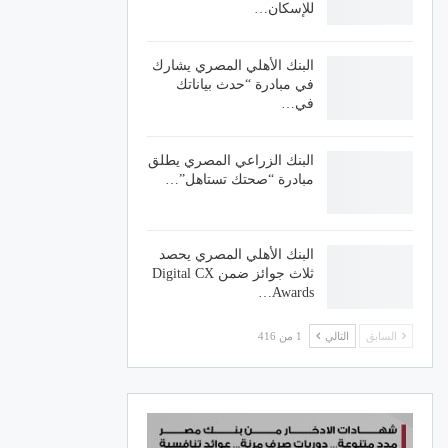
للإسكان…
البنك الأهلي المصري يشارك
في مبادرة “حدث بياناتك
في…
البنك الزراعي المصري يطلق
مبادرة “صحتك تستاهل”…
البنك الأهلي المصري يحصد
ثلاث جوائز ضمن Digital CX
Awards…
السابق
التالي
1 من 416