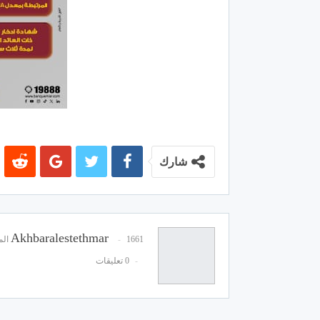
شارك
Akhbaralestethmar
1661 المشاركات
0 تعليقات