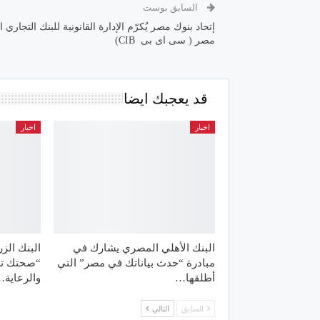
السابق بوست
إتحاد بنوك مصر يُكرّم الإدارة القانونية للبنك التجاري ا
مصر ( سى اى بى CIB)
قد يعجبك ايضا
اخبار
اخبار
البنك الأهلي المصري يشارك في
البنك الز
مبادرة “حدث بياناتك في مصر” التي
“صحتك تس
أطلقها…
والرعاية
السابق
التالي