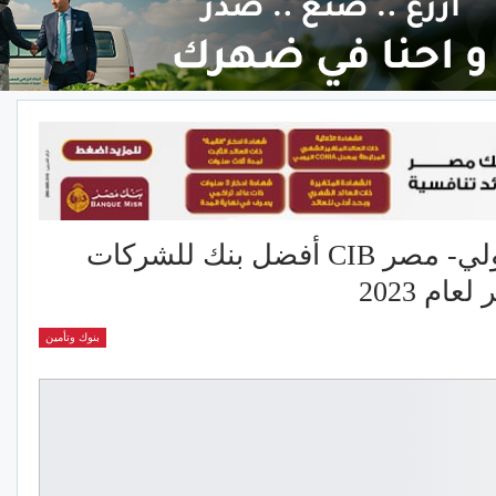
يوروموني: البنك التجاري الدولي- مصر CIB أفضل بنك للشركات
م 2023
بنوك وتأمين