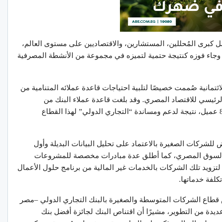
ل كبرى المُحللين، المستشارين، والاقتصاديين على مستوى العالم،
، وجاء فوزه كنتيجة حتمية لتميزه في مجموعة من الأنشطة المصرفية
ئتمانية صُممت خصيصًا لتلبية احتياجات قاعدة عملائه المتنامية من
الرئيسي للاقتصاد المصري. وقد بلغت قاعدة عملاء البنك من
الشركات الصغيرة والمتوسطة نحو أكثر من 85000 عميل، نتيجة لدعم ومساندة “التجاري الدولي” لهذا القطاع
ض للشركات الصغيرة بالاعتماد على تحليل البيانات البديلة وأول
تمويل سلاسل التوريد Supply Chain في السوق المصري، كما أطلق عدة مبادرات مخصصة للمشروعات
لصغيرة والمتوسطة، كمبادرة Growing Together لتزويد تلك الشركات بالخدمات غير المالية من برنامج حلول الأعمال
س قطاع الشركات المتوسطة والصغيرة بالبنك التجاري الدولي –مصر
عديدة من التطوير، مشيرًا أن اقتناص البنك لجائزة أفضل بنك