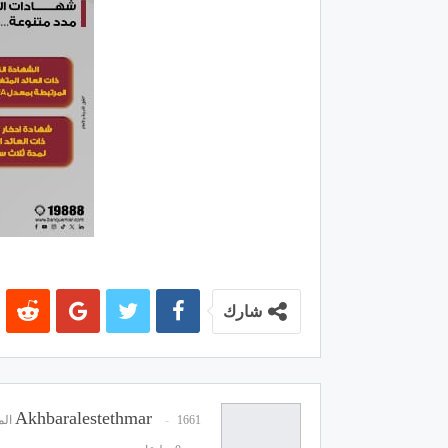
شارك
Akhbaralestethmar
1661 المشاركات