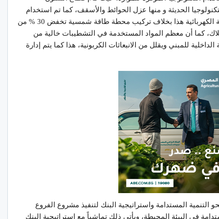
تكنولوجيا الحديثة و منها عزل الحوائط والأسقف، كما تم استخدام
تكنولوجيا الليد وحساسات الاضاءة الموفرة للطاقة الكهربائية هذا بخلاف تركيب محطة طاقة شمسية تخفض 30 % من
لاك، كما أن معظم المواد المستخدمة في التشطيبات خالية من
الداخلية للمبني ويقلل من الانبعاثات الكربونية، هذا كما يتم إدارة
 التنمية المستدامة واستراتيجية البنك لتنفيذ مشروع الفروع
دامة في البيئة المحيطة، ويأتي ذلك تماشياً مع إستراتيجية البنك