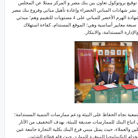
توقيع بروتوكول تعاون بين بنك مصر و المركز ممثلا عن المجلس
و نشر شهادات المباني الخضراء وإعادة تأھیل مباني وفروع بنك مصر
للتحول إلي مباني خضراء مستدامة، هذا وتحتوي شهادة الهرم الأخضر للمباني على 4 مستويات للتقييم وهم؛ مبدئي
 سبعة معايير أساسية وهي؛ الموقع المستدام، كفاءة استهلاك
الإدارة المستدامة، والابتكار.
تمعية تجاه الحفاظ على البيئة ودعم ممارسات التنمية المستدامة؛
تباع البنك للممارسات صديقة للبيئة، بهدف التخفيف من الآثار
ملين والعملاء، حيث يمثل مبني فرع البنك بكلية التجارة جامعة عين
ام التكنولوجيا الموفرة للموارد، حيث قام قطاع الشئون