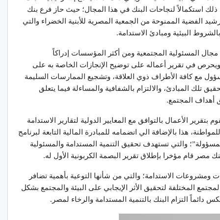
ة المستدامة، ويعد ذلك استكمالاً لنجاحات البنك في هذا المجال؛ حيث حاز فرع بنك
 عام 2021 على شهادة ترشيد الفضية الممنوحة من الجمعية المصرية للأبنية الخضراء والتي
الشروط البيئية ومبادئ الاستدامة.
ي مجال المسئولية المجتمعية ومن أكثر المؤسسات إدراكاً
، ويحرص في تقرير أعماله على توضيح الإنجازات الخاصة به على
ول مع كافة الأطراف ذوي العلاقة، وتشجيع الممارسات السليمة
يق تلك المبادئ، والالتزام بالشفافية والمساءلة فيما يتعلق
ق أهداف المجتمع.
بتقرير الأعمال بالتوافق مع المعايير الدولية لتقارير الاستدامة
ة للمواطنة، هذا بالإضافة الي انضمامه للمبادرة المالية التابعة لبرنامج
المسؤولة”؛ والتي تستهدف تحقيق التنمية المستدامة والمسئولية
نك مصر قام مؤخرا بإطلاق تقرير البصمة الكربونية الأول له.
ت ومشروعات الاستدامة؛ والتي من شأنها التوعية بأهمية تضافر
جتمع المختلفة لتحقيق الأثر الإيجابي على البيئة والمجتمع بشكل
دائماً التزام البنك بالتنمية المستدامة والرخاء لمصر.