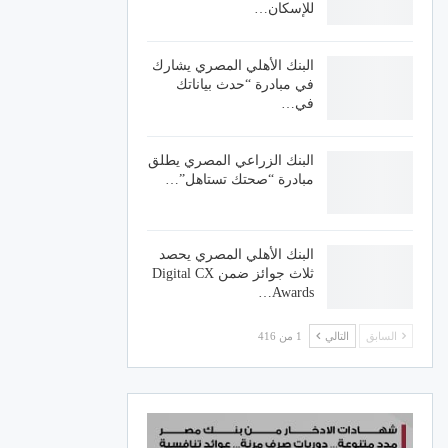
للإسكان…
البنك الأهلي المصري يشارك
في مبادرة “حدث بياناتك
في…
البنك الزراعي المصري يطلق
مبادرة “صحتك تستاهل”…
البنك الأهلي المصري يحصد
ثلاث جوائز ضمن Digital CX
Awards…
السابق
التالي
1 من 416