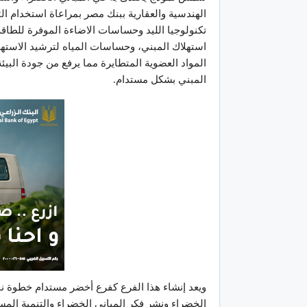
الهندسية والعقارية ببنك مصر بمراعاة استخدام ال
استهلاك المبني، وحساسات المياه لترشيد الاسته
المواد العضوية المتطايرة مما يرفع من جودة البيئة 
المبني بشكل مستدام.
ويعد إنشاء هذا الفرع كفرع أخضر مستدام خطوة نحو
الخضراء ونشر فكر المباني الخضراء والتنمية المست