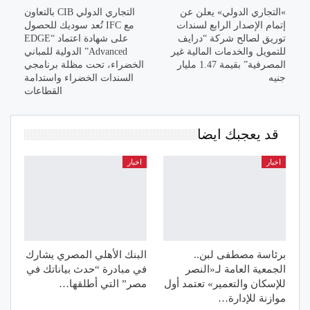
»التجاري الدولي» يعلن عن
التجاري الدولي CIB بالتعاون
إتمام الإصدار الرابع لسندات
مع IFC تُعد سوديك للحصول
توريق لصالح شركة “درايف
على شهادة اعتماد “EDGE
للتمويل والخدمات المالية غير
Advanced” الدولية للمباني
المصرفية” بقيمة 1.47 مليار
الخضراء، تحت مظلة برنامجي
جنيه
السندات الخضراء واستدامة
القطاعات
قد يعجبك ايضا
اخبار
اخبار
برئاسة مصطفى لبن..
البنك الأهلي المصري يشارك
الجمعية العامة لـ«النصر
في مبادرة “حدث بياناتك في
للإسكان والتعمير» تعتمد أول
مصر” التي أطلقها…
موازنة للإدارة…