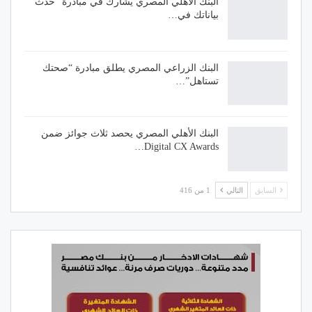
البنك الأهلي المصري يشارك في مبادرة “حدث
بياناتك في…
البنك الزراعي المصري يطلق مبادرة “صحتك
تستاهل”…
البنك الأهلي المصري يحصد ثلاث جوائز ضمن
Digital CX Awards…
السابق
التالي
1 من 416