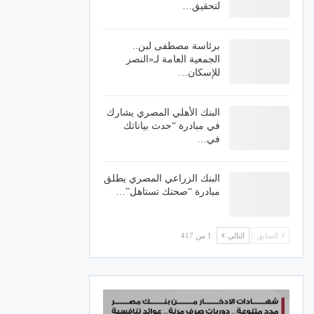
لتحقيق…
برئاسة مصطفى لبن..
الجمعية العامة لـ«النصر
للإسكان…
البنك الأهلي المصري يشارك
في مبادرة “حدث بياناتك
في…
البنك الزراعي المصري يطلق
مبادرة “صحتك تستاهل”…
السابق
التالي
1 من 417