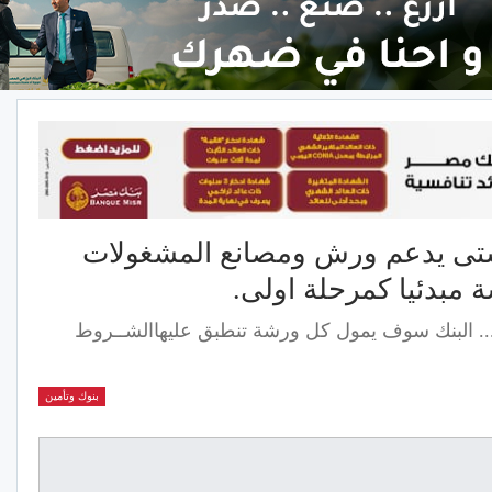
تى يدعم ورش ومصانع المشغولات
.. البنك سوف يمول كل ورشة تنطبق عليهاالشــروط
بنوك وتأمين