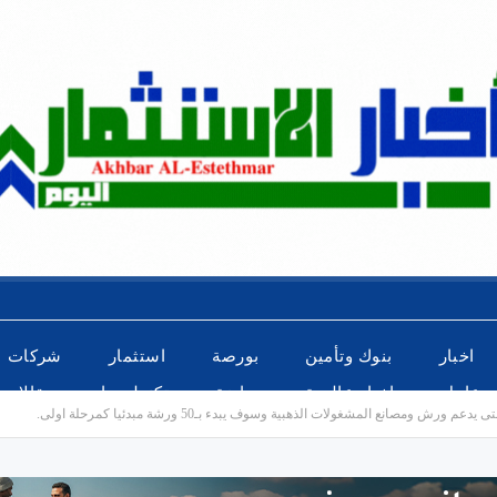
اخبار
بنوك وتأمين
بورصة
استثمار
شركات
عاجل
اخبار عالمية
رياضة
تكنولوجيا
مقالات
ش ومصانع المشغولات الذهبية وسوف يبدء بـ50 ورشة مبدئيا كمرحلة اولى.