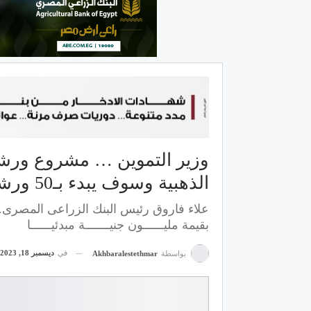
وزير التموين … مشروع ورش
الذهبية وسوف يبدء بـ50 ورشة مبدئيا كمرحلة اولى.
علاء فاروق رئيس البنك الزراعى المصرى.
بقيمة مليــــــون جنيـــــــة مبدئيــــــا
في
ديسمبر 18, 2023
بواسطة
Akhbaralestethmar