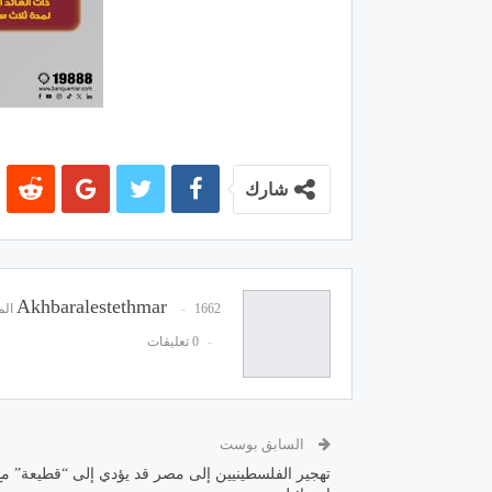
شارك
Akhbaralestethmar
1662 المشاركات
0 تعليقات
السابق بوست
تهجير الفلسطينيين إلى مصر قد يؤدي إلى “قطيعة” مع