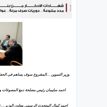
وزير التموين …المشروع سوف يساهم فى الحفاظ 
احمد سليمان رئيس مصلحة دمغ المصوغات وا
احمد كمال المتحدث الرسمى معاون الوزير… توجي