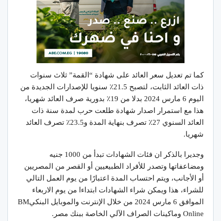
كما تم تعديل سعر العائد على شهادة “القمة” ثلاث سنوات
ذات العائد الثابت، لتصبح 21.5٪؜ سنويا للإصدارات الجديدة من
اليوم 6 مارس 2024 بدلا من 19٪؜ بدورية صرف العائد شهريا،
هذا مع استمرار اصدار شهادة طلعت حرب لمدة سنة ذات
العائد السنوي 27٪؜ تصرف بنهاية المدة و23.5٪؜ تصرف العائد
شهريا.
وجديرا بالذكر ان فئات الشهادات تبدأ من 1000 جنيه
ومضاعفاتها وتصدر للأفراد الطبيعيين أو القصر من المصريين
أو الأجانب، ويتم احتساب المدة اعتبارًا من يوم العمل التالي
للشراء، هذا ويمكن شراء الشهادات ابتداءا من يوم الاربعاء
الموافق 6 مارس 2024 من خلال الإنترنت والموبايل البنكيBM
Online وماكينات الصراف الآلي الخاصة ببنك مصر.