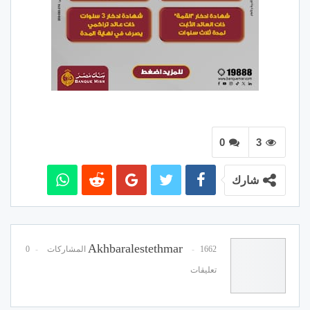
0
3
شارك
Akhbaralestethmar
1662 المشاركات
0
تعليقات