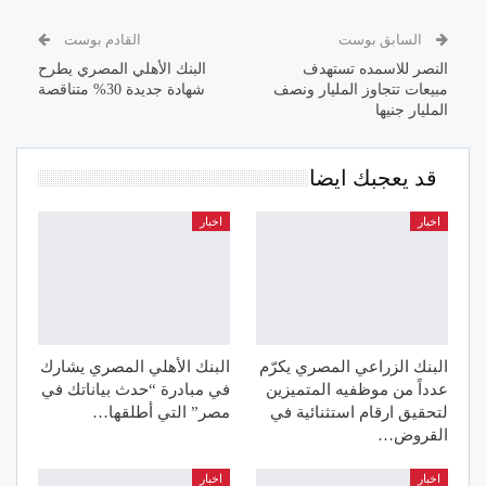
السابق بوست
القادم بوست
النصر للاسمده تستهدف
البنك الأهلي المصري يطرح
مبيعات تتجاوز المليار ونصف
شهادة جديدة 30% متناقصة
المليار جنيها
قد يعجبك ايضا
اخبار
اخبار
البنك الزراعي المصري يكرّم
البنك الأهلي المصري يشارك
عدداً من موظفيه المتميزين
في مبادرة “حدث بياناتك في
لتحقيق ارقام استثنائية في
مصر” التي أطلقها…
القروض…
اخبار
اخبار