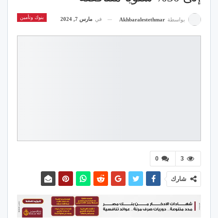
بنوك وتأمين
في
مارس 7, 2024
بواسطة
Akhbaralestethmar
0
3
شارك