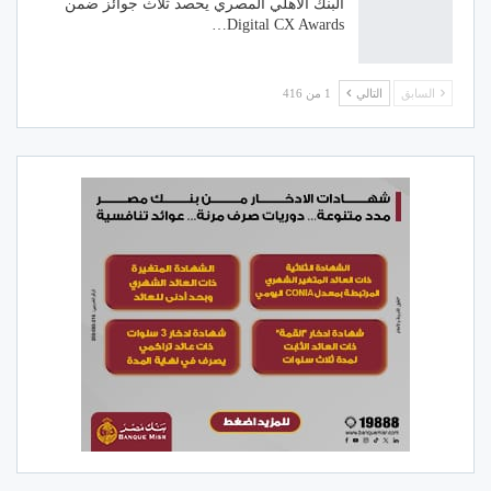
البنك الأهلي المصري يحصد ثلاث جوائز ضمن
Digital CX Awards…
السابق
التالي
1 من 416