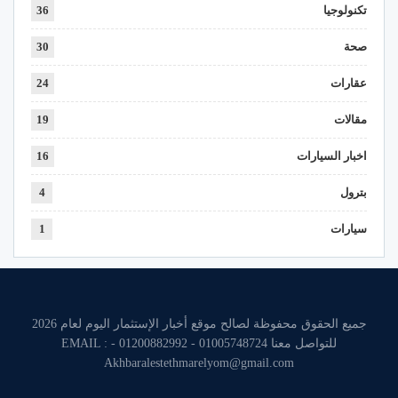
تكنولوجيا
36
صحة
30
عقارات
24
مقالات
19
اخبار السيارات
16
بترول
4
سيارات
1
جميع الحقوق محفوظة لصالح موقع أخبار الإستثمار اليوم لعام 2026
للتواصل معنا 01005748724 - 01200882992 - EMAIL :
Akhbaralestethmarelyom@gmail.com