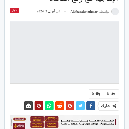
اخبار
في
أبريل 2, 2024
بواسطة
Akhbaralestethmar
0
6
شارك