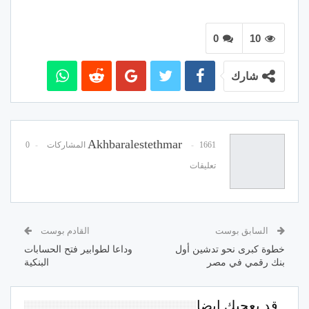
0
10
شارك
Akhbaralestethmar
1661 المشاركات
0
تعليقات
السابق بوست
القادم بوست
خطوة كبرى نحو تدشين أول
وداعا لطوابير فتح الحسابات
بنك رقمي في مصر
البنكية
قد يعجبك ايضا