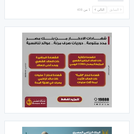
السابق
التالي
1 من 416