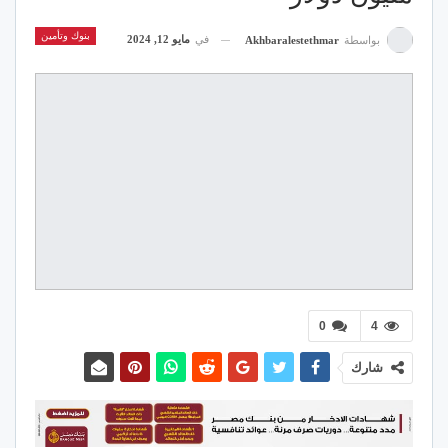
بنوك وتأمين
في
مايو 12, 2024
بواسطة
Akhbaralestethmar
0
4
شارك