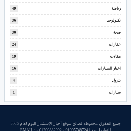
رياضة
49
تكنولوجيا
36
صحة
30
عقارات
24
مقالات
19
اخبار السيارات
16
بترول
4
سيارات
1
جميع الحقوق محفوظة لصالح موقع أخبار الإستثمار اليوم لعام 2026
للتواصل معنا 01005748724 - 01200882992 - EMAIL :