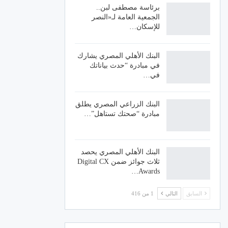
برئاسة مصطفى لبن..
الجمعية العامة لـ«النصر
للإسكان…
البنك الأهلي المصري يشارك
في مبادرة “حدث بياناتك
في…
البنك الزراعي المصري يطلق
مبادرة “صحتك تستاهل”…
البنك الأهلي المصري يحصد
ثلاث جوائز ضمن Digital CX
Awards…
السابق
التالي
1 من 416