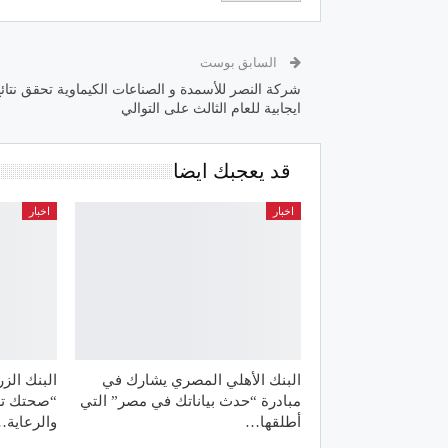
السابق بوست
شركة النصر للأسمدة و الصناعات الكيماوية تحقق نتائ
ايجابية للعام الثالث على التوالي
قد يعجبك ايضا
اخبار
اخبار
البنك الأهلي المصري يشارك في
البنك الز
مبادرة “حدث بياناتك في مصر” التي
“صحتك تس
أطلقها…
والرعاية