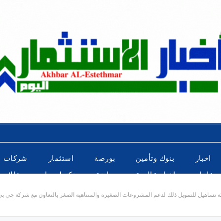
اخبار
بنوك وتأمين
بورصة
استثمار
شركات
عاجل
اخبار عالمية
رياضة
تكنولوجيا
مقالات
يمنح قرض معبرى بقيمة 900 مليون جنيه لشركة تساهيل للتمويل ذلك لدعم المشروعات الصغيرة والمتناهية الصغر بالتعاون