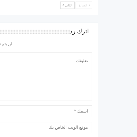
السابق
التالي
اترك رد
لن يتم ن