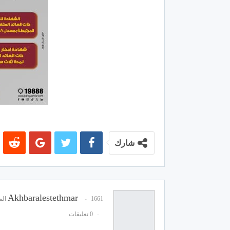
شارك
Akhbaralestethmar
1661 المشاركات
0 تعليقات