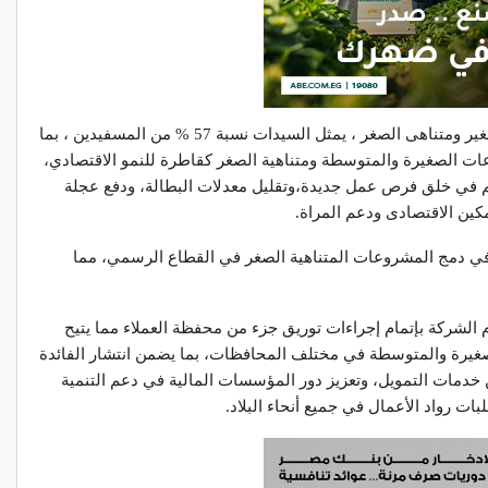
ساهم هذا التمويل فى إقراض 126 الف مشروع صغير ومتناهى الصغر ، يمثل السيدات نسبة 57 % من المسفيدين ، بما
عات الصغيرة والمتوسطة ومتناهية الصغر كقاطرة للنمو الاقتصادي،
م في خلق فرص عمل جديدة،وتقليل معدلات البطالة، ودفع عجلة
تمكين الاقتصادى ودعم المراة.
ة في دمج المشروعات المتناهية الصغر في القطاع الرسمي، مما
 الشركة بإتمام إجراءات توريق جزء من محفظة العملاء مما يتيح
غيرة والمتوسطة في مختلف المحافظات، بما يضمن انتشار الفائدة
خدمات التمويل، وتعزيز دور المؤسسات المالية في دعم التنمية
ات رواد الأعمال في جميع أنحاء البلاد.