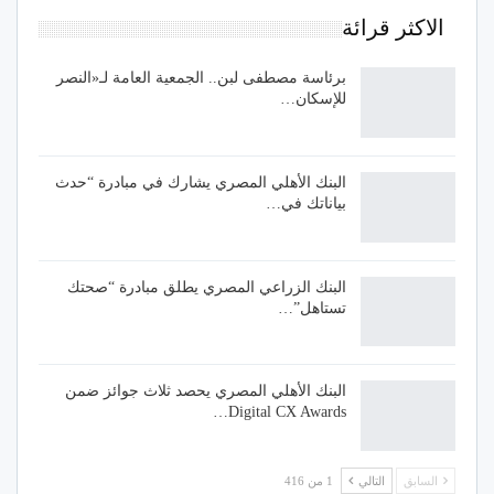
الاكثر قرائة
برئاسة مصطفى لبن.. الجمعية العامة لـ«النصر
للإسكان…
البنك الأهلي المصري يشارك في مبادرة “حدث
بياناتك في…
البنك الزراعي المصري يطلق مبادرة “صحتك
تستاهل”…
البنك الأهلي المصري يحصد ثلاث جوائز ضمن
Digital CX Awards…
السابق
التالي
1 من 416