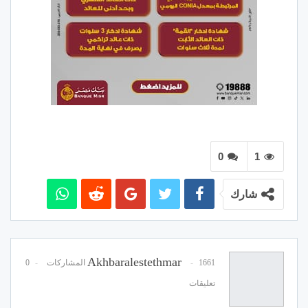
0
1
شارك
Akhbaralestethmar
1661 المشاركات
0
تعليقات