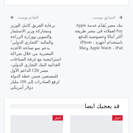
السابق بوست
القادم بوست
بنك مصر يُقدّم خدمة Apple
برعاية الفريق كامل الوزير
Pay لعملائه في مصر طريقة
ومشاركة وزير الاستثمار
أكثر أمانًا وخصوصية للدفع
والتموين ووزارة الزراعة
باستخدام أجهزة iPhone ،
والمالية “التجاري الدولي”
Apple Watch ، iPad وMac
يدعم نمو صناعة الأغذية
المصرية من خلال شراكة
استراتيجية مع غرفة الصناعات
الغذائية البنك التجاري الدولي-
مصر CIB الداعم الأول
للمصنعين ضمن خطة الدولة
لرفع الصادرات إلى 100 مليار
دولار أمريكي
قد يعجبك ايضا
اخبار
اخبار