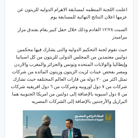
اعلنت اللجنة المنظمه لمسابقة الاهرام الدوليه للزيتون عن
عزمها اعلان النتائج النهائية للمسابقة يوم
السبت ١٢/٢٨ القادم وذلك خلال حفل كبير يقام بفندق مزار
بيراميدز
حيث تقوم لجنة التحكيم الدوليه والتى يشارك فيها محكمين
دوليين معتمدين من المجلس الدولى للزيتون من كل اسبانيا
وإيطاليا والولايات المتحده وتونس والجزائر والمغرب والاردن
ومصر بفحص عينات لزيت الزيتون وزيتون المائده من شركات
تمثل اكثر من ٢٠ دوله من قارات العالم المختلفه حيث تشارك
شركات من ٧ دول اوروبيه وشركات من ٦ دول افريقيه شركات
من ٥ دول اسيويه بالإضافة إلى دولتين من امريكا الجنوبيه هما
البرازيل والأرجنتين بالإضافة إلى الشركات المصريه