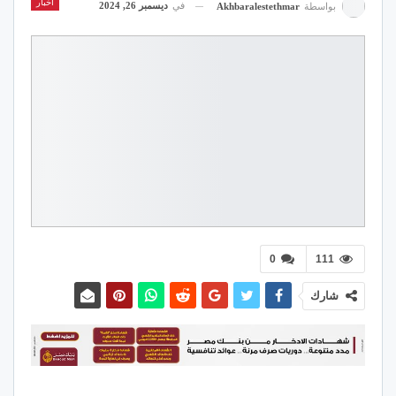
اخبار
في
ديسمبر 26, 2024
بواسطة
Akhbaralestethmar
0
111
شارك