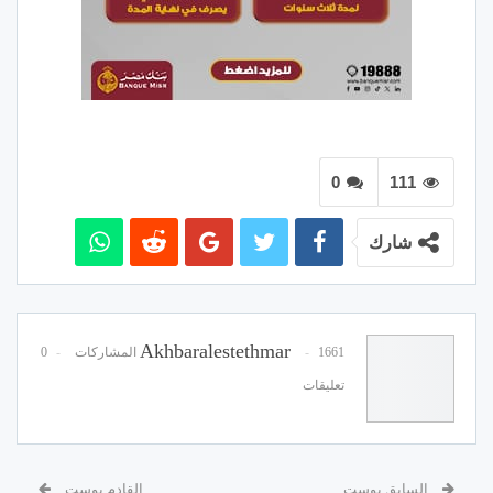
0
111
شارك
Akhbaralestethmar
1661 المشاركات
0
تعليقات
السابق بوست
القادم بوست