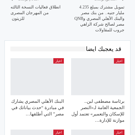
تمويل مشترك بمبلغ 4.235
انطلاق فعاليات النسخة الثالثه
مليار جنيه.. من بنك مصر
من المهرجان المصرى
والبنك الأهلي المصري وQNB
للزيتون
مصر لصالح شركة الزاهي
جروب للمقاولات
قد يعجبك ايضا
اخبار
اخبار
برئاسة مصطفى لبن..
البنك الأهلي المصري يشارك
الجمعية العامة لـ«النصر
في مبادرة “حدث بياناتك في
للإسكان والتعمير» تعتمد أول
مصر” التي أطلقها…
موازنة للإدارة…
اخبار
اخبار