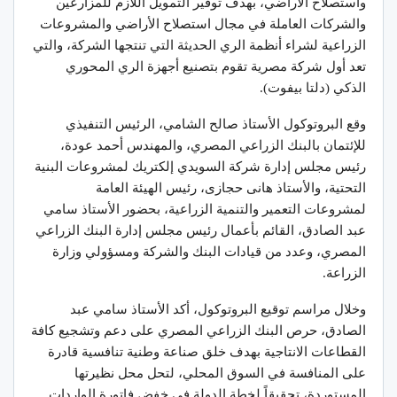
واستصلاح الأراضي، بهدف توفير التمويل اللازم للمزارعين
والشركات العاملة في مجال استصلاح الأراضي والمشروعات
الزراعية لشراء أنظمة الري الحديثة التي تنتجها الشركة، والتي
تعد أول شركة مصرية تقوم بتصنيع أجهزة الري المحوري
الذكي (دلتا بيفوت).
وقع البروتوكول الأستاذ صالح الشامي، الرئيس التنفيذي
للإئتمان بالبنك الزراعي المصري، والمهندس أحمد عودة،
رئيس مجلس إدارة شركة السويدي إلكتريك لمشروعات البنية
التحتية، والأستاذ هانى حجازى، رئيس الهيئة العامة
لمشروعات التعمير والتنمية الزراعية، بحضور الأستاذ سامي
عبد الصادق، القائم بأعمال رئيس مجلس إدارة البنك الزراعي
المصري، وعدد من قيادات البنك والشركة ومسؤولي وزارة
الزراعة.
وخلال مراسم توقيع البروتوكول، أكد الأستاذ سامي عبد
الصادق، حرص البنك الزراعي المصري على دعم وتشجيع كافة
القطاعات الانتاجية بهدف خلق صناعة وطنية تنافسية قادرة
على المنافسة في السوق المحلي، لتحل محل نظيرتها
المستوردة، تحقيقاً لخطة الدولة في خفض فاتورة الواردات