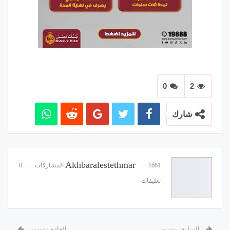
0
2
شارك
Akhbaralestethmar
1661 المشاركات
0
تعليقات
السابق بوست
القادم بوست