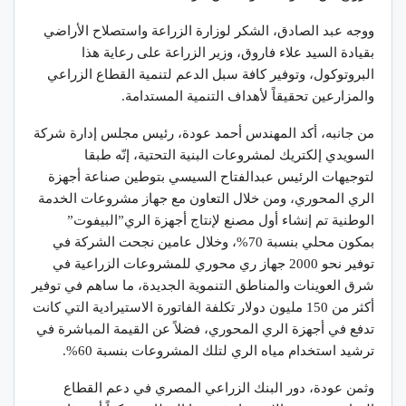
ووجه عبد الصادق، الشكر لوزارة الزراعة واستصلاح الأراضي
بقيادة السيد علاء فاروق، وزير الزراعة على رعاية هذا
البروتوكول، وتوفير كافة سبل الدعم لتنمية القطاع الزراعي
والمزارعين تحقيقاً لأهداف التنمية المستدامة.
من جانبه، أكد المهندس أحمد عودة، رئيس مجلس إدارة شركة
السويدي إلكتريك لمشروعات البنية التحتية، إنّه طبقا
لتوجيهات الرئيس عبدالفتاح السيسي بتوطين صناعة أجهزة
الري المحوري، ومن خلال التعاون مع جهاز مشروعات الخدمة
الوطنية تم إنشاء أول مصنع لإنتاج أجهزة الري”البيفوت”
بمكون محلي بنسبة 70%، وخلال عامين نجحت الشركة في
توفير نحو 2000 جهاز ري محوري للمشروعات الزراعية في
شرق العوينات والمناطق التنموية الجديدة، ما ساهم في توفير
أكثر من 150 مليون دولار تكلفة الفاتورة الاستيرادية التي كانت
تدفع في أجهزة الري المحوري، فضلاً عن القيمة المباشرة في
ترشيد استخدام مياه الري لتلك المشروعات بنسبة 60%.
وثمن عودة، دور البنك الزراعي المصري في دعم القطاع