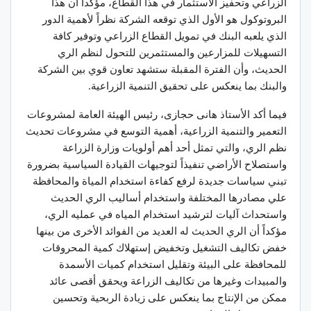
الزراعي وتحفيز الاستثمار في هذا القطاع، مؤكداً أن هذا
البروتوكول هو الأول الذي توقعه الشركة نظراً لأهمية الدور
الذي يلعبه البنك في تمويل القطاع الزراعي وتوفير كافة
التسهيلات للمزارعين والمستثمرين للتحول لنظم الري
الحديث، وأن الفترة المقبلة ستشهد تعاون قوي بين الشركة
والبنك بما ينعكس على تحقيق التنمية الزراعية.
فيما أكد الأستاذ هانى حجازى، رئيس الهيئة العامة لمشروعات
التعمير والتنمية الزراعية، أهمية التوسع في مشروعات تحديث
نظم الري، والتي تمثل أحد أهم أولويات وزارة الزراعة
واستصلاح الأراضي تنفيذاً لتوجيهات القيادة السياسية بضرورة
تبني سياسات جديدة لرفع كفاءة استخدام المياة والمحافظة
علي مصادرها المختلفة واستخدام أساليب الري الحديث
واستحداث آليات لترشيد استخدام المياه في عمليه الري،
مؤكداً أن الري الحديث له العديد من الفوائد الأخرى من بينها
خفض تكاليف التشغيل وتخفيض إستهلاك كمية المحروقات
للمحافظة على البيئة وتقليل استخدام كميات الأسمدة
والمبيدات وغيرها من تكاليف الزراعة ويحقق أقصى عائد
ممكن من الإنتاج بما ينعكس على زيادة الربحية وتحسين