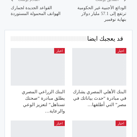
الودائع الأجنبية غير الحكومية
القواعد الجديدة لجمارك
ترتفع إلى 57.1 مليار دولار
الهواتف المحمولة المستوردة
بنهاية نوفمبر
قد يعجبك ايضا
اخبار
اخبار
البنك الأهلي المصري يشارك
البنك الزراعي المصري
في مبادرة “حدث بياناتك في
يطلق مبادرة “صحتك
مصر” التي أطلقها…
تستاهل” لتعزيز الوعي
والرعاية…
اخبار
اخبار