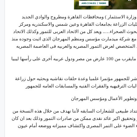
( وزارة الاستثمار ) ومحافظات القاهرة ومطروح والوادي الجديد
كليات الزراعة بجامعات القاهرة وعين شمس والاسكندريه ومركز
وث الصحراء….. ويعد كل من الاتحاد العربى للتمور وكذلك الاتحاد
م مع شركة ميدمارت مؤسس ومنظم المهرجان الذى اثبت وجوده منذ
 المتخصص لعرض التمور المصريه والعربيه فى العاصمة المصريه
هذا ومن المنتظر ان يشارك فى مهرجان هذا العام مايقرب من 100 عارض من مصر ودول عربيه أخرى على رأسها ليبيا
شر للجمهور مؤتمرا علميا وعدة حلقات نقاشيه وبحثيه حول زراعة
ليات الترفيهيه والفقرات الفنيه والمسابقات العامه للجمهور
وتطوير الأعمال ومؤسس المهرجان
امتداد طبيعى للشعارات السابقه لأننا نهدف من خلال هذه النسخة من
 وتحقيق اكبر عائد نقدى ممكن من صادرات التمور وذلك بعد ان كان
 الضوء على التمر المصرى واكتشاف مميزاته ووضعه أمام عيون