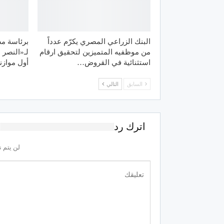
البنك الزراعي المصري يكرّم عدداً
برئاسة مص
من موظفيه المتميزين لتحقيق ارقام
لـ«النصر 
استثنائية في القروض…
أول موازن
السابق
التالي
اترك رد
لن يتم ن