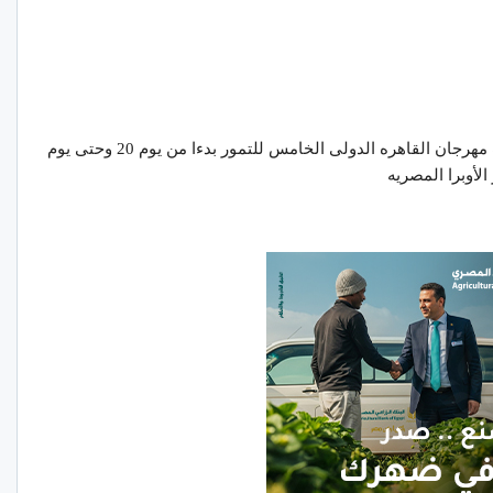
تحت شعار ( من مصر لكل العالم ) تنطلق فعاليات مهرجان القاهره الدولى الخامس للتمور بدءا من يوم 20 وحتى يوم