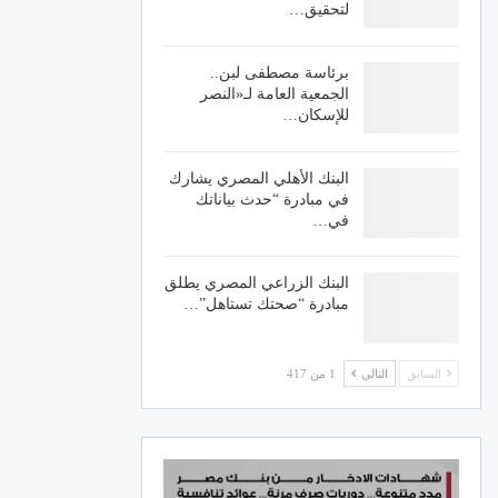
لتحقيق…
برئاسة مصطفى لبن..
الجمعية العامة لـ«النصر
للإسكان…
البنك الأهلي المصري يشارك
في مبادرة “حدث بياناتك
في…
البنك الزراعي المصري يطلق
مبادرة “صحتك تستاهل”…
السابق
التالي
1 من 417