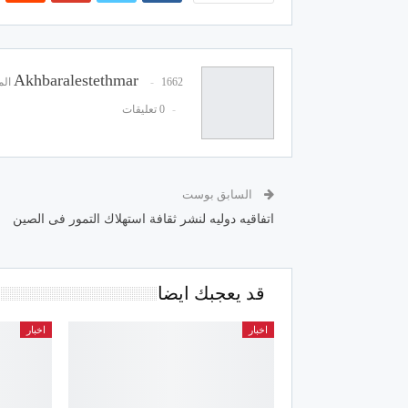
Akhbaralestethmar
1662 المشاركات
0 تعليقات
السابق بوست
اتفاقيه دوليه لنشر ثقافة استهلاك التمور فى الصين
قد يعجبك ايضا
اخبار
اخبار