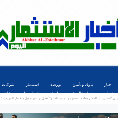
اخبار
بنوك وتأمين
بورصة
استثمار
شركات
عاجل
اخبار عالمية
رياضة
تكنولوجيا
مقالات
ئزتي “أفضل بنك للمشروعات الصغيرة والمتوسطة” و”أفضل برنامج تمويل سلاسل الموردين” من D