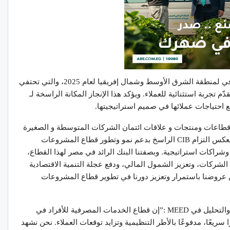
تأتي الجائزة في إطار جوائز MEED للتميز المصرفي لمنطقة الشرق الأوسط وشمال إفريقيا لعام 2025، والتي تحتفي
ّم تجربة استثنائية للعملاء. ويؤكد هذا الإنجاز المكانة الراسخة لـ
قطاعات ومنتجات و علاقات ائتمان الشركات المتوسطة و الصغيرة
فيCIB “إن الحصول على هذه الجائزة المرموقة يعكس التزام CIB الراسخ بدعم نمو وتطور قطاع المشروعات
شراكات استراتيجية. وبصفتنا البنك الرائد في مصر لهذا القطاع،
لشركات، وتعزيز الشمول المالي، ودفع عجلة التنمية الاقتصادية
ن عروضنا باستمرار وتعزيز دورنا في تطوير قطاع المشروعات
من جانبه، أضاف إد جيمس، رئيس قسم المحتوى والتحليل في MEED :”إن قطاع الخدمات المصرفية للأفراد في
يعًا، مدفوعًا بالأطر التنظيمية وتزايد توقعات العملاء. نحن نشهد