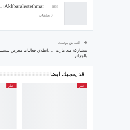
Akhbaralestethmar
1662 المشاركات
0 تعليقات
السابق بوست
بمشاركة ميد مارت ….انطلاق فعاليات معرض سيبسا
بالجزائر
قد يعجبك ايضا
اخبار
اخبار