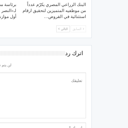
البنك الزراعي المصري يكرّم عدداً
برئاسة مص
من موظفيه المتميزين لتحقيق ارقام
لـ«النصر 
استثنائية في القروض…
أول موازن
السابق
التالي
اترك رد
لن يتم ن