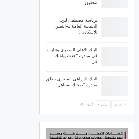
لتحقيق…
برئاسة مصطفى لبن..
الجمعية العامة لـ«النصر
للإسكان…
البنك الأهلي المصري يشارك
في مبادرة “حدث بياناتك
في…
البنك الزراعي المصري يطلق
مبادرة “صحتك تستاهل”…
السابق
التالي
1 من 417