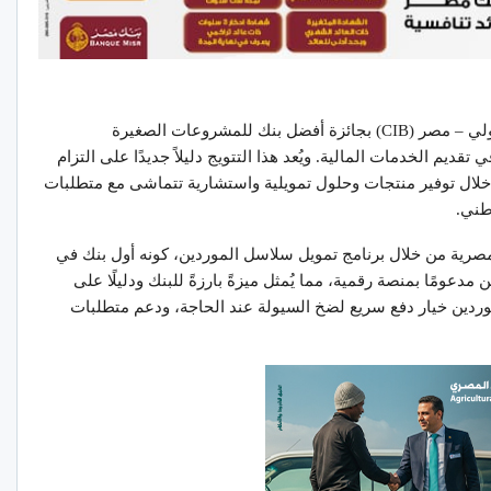
أعلنت مؤسسة MEED عن فوز البنك التجاري الدولي – مصر (CIB) بجائزة أفضل بنك للمشروعات الصغيرة
قديم الخدمات المالية. ويُعد هذا التتويج دليلاً جديدًا على التزام
ن خلال توفير منتجات وحلول تمويلية واستشارية تتماشى مع متطلبات
طني.
مصرية من خلال برنامج تمويل سلاسل الموردين، كونه أول بنك في
مدعومًا بمنصة رقمية، مما يُمثل ميزةً بارزةً للبنك ودليلًا على
لموردين خيار دفع سريع لضخ السيولة عند الحاجة، ودعم متطلبات