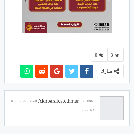
0
3
شارك
Akhbaralestethmar
1662 المشاركات
0
تعليقات