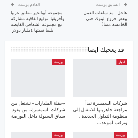
السابق بوست
القادم بوست
عاجل.. مد ساعات العمل
مجموعة أبوالخير تنطلق عربيا
ببعض فروع البنوك حتى
وأفريقيا توقيع اتفاقية مشاركة
الخامسة مساءً
مع مجموعة الشعافى القابضه
بليبيا قيمتها ٤مليار دولار
قد يعجبك ايضا
اخبار
بورصة
شركات السمسرة تبدأ
«حفلة المليارات» تشتعل بين
مراجعة جاهزيتها للانتقال إلى
شركات السمسرة.. من يقود
منظومة التداول الجديدة..
سباق السيولة داخل البورصة
وترقب لموعد…
بورصة
بورصة