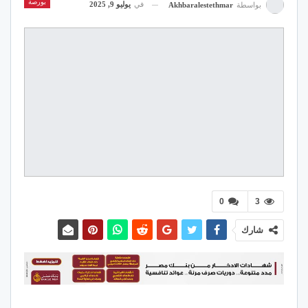
بورصة
في
يوليو 9, 2025
بواسطة
Akhbaralestethmar
0
3
شارك