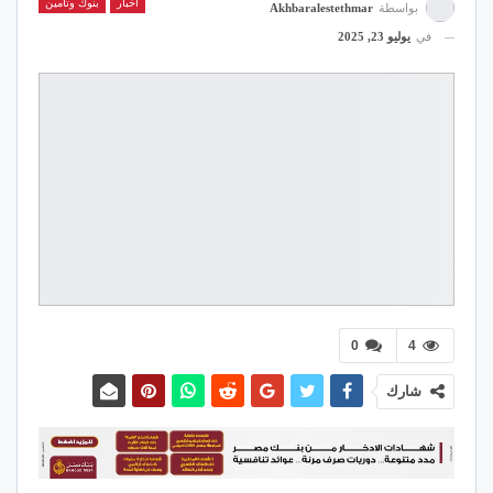
اخبار
بنوك وتأمين
بواسطة
Akhbaralestethmar
في
يوليو 23, 2025
0
4
شارك