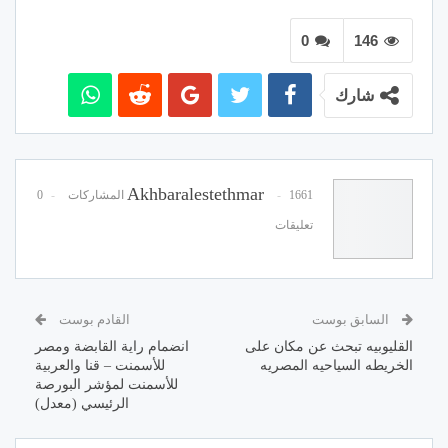
0
146
شارك
Akhbaralestethmar
1661 المشاركات
0
تعليقات
السابق بوست
القادم بوست
القليوبيه تبحث عن مكان على
انضمام راية القابضة ومصر
الخريطه السياحيه المصريه
للأسمنت – قنا والعربية
للأسمنت لمؤشر البورصة
الرئيسي (معدل)