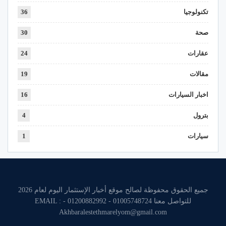
تكنولوجيا
36
صحة
30
عقارات
24
مقالات
19
اخبار السيارات
16
بترول
4
سيارات
1
جميع الحقوق محفوظة لصالح موقع أخبار الإستثمار اليوم لعام 2026
للتواصل معنا 01005748724 - 01200882992 - EMAIL :
Akhbaralestethmarelyom@gmail.com