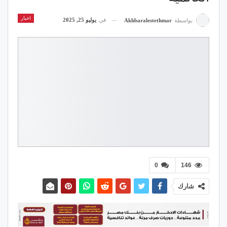
اخبار
في
يوليو 25, 2025
بواسطة
Akhbaralestethmar
0
146
شارك