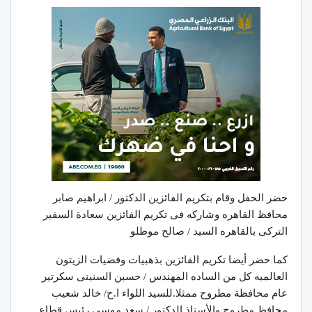
حضر الحفل وقام بتكريم الفائزين الدكتور / ابراهيم صابر
محافظ القاهره وشاركه فى تكريم الفائزين سعادة السفير
التركى بالقاهره السيد / صالح موطلو
كما حضر أيضا تكريم الفائزين بذهبيات وفضيات الزيتون
العالميه كل من الساده المهندس / حسين السنينى سكرتير
عام محافظة مطروح ممثلا.للسيد اللواء ا.ح/ خالد شعيب
محافظ مطروح والأستاذ الدكتور / سعد موسى رئيس قطاع