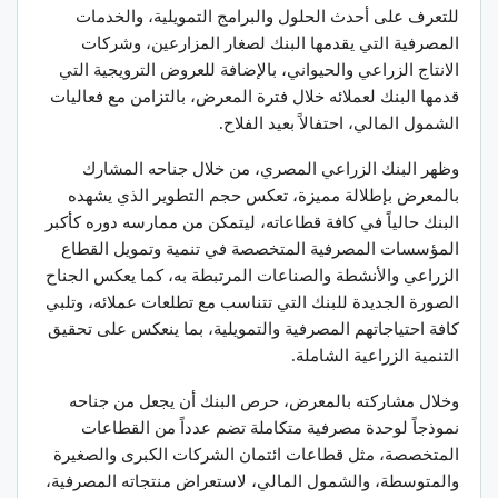
للتعرف على أحدث الحلول والبرامج التمويلية، والخدمات
المصرفية التي يقدمها البنك لصغار المزارعين، وشركات
الانتاج الزراعي والحيواني، بالإضافة للعروض الترويجية التي
قدمها البنك لعملائه خلال فترة المعرض، بالتزامن مع فعاليات
الشمول المالي، احتفالاً بعيد الفلاح.
وظهر البنك الزراعي المصري، من خلال جناحه المشارك
بالمعرض بإطلالة مميزة، تعكس حجم التطوير الذي يشهده
البنك حالياً في كافة قطاعاته، ليتمكن من ممارسه دوره كأكبر
المؤسسات المصرفية المتخصصة في تنمية وتمويل القطاع
الزراعي والأنشطة والصناعات المرتبطة به، كما يعكس الجناح
الصورة الجديدة للبنك التي تتناسب مع تطلعات عملائه، وتلبي
كافة احتياجاتهم المصرفية والتمويلية، بما ينعكس على تحقيق
التنمية الزراعية الشاملة.
وخلال مشاركته بالمعرض، حرص البنك أن يجعل من جناحه
نموذجاً لوحدة مصرفية متكاملة تضم عدداً من القطاعات
المتخصصة، مثل قطاعات ائتمان الشركات الكبرى والصغيرة
والمتوسطة، والشمول المالي، لاستعراض منتجاته المصرفية،