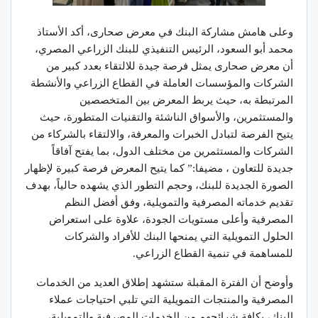
وعلى هامش مشاركة البنك في معرض صحارى، أكد الأستاذ
محمد أبو السعود، الرئيس التنفيذي للبنك الزراعي المصري،
أن معرض صحارى يمثل فرصة جيدة للالتقاء بعدد كبير من
الشركات والمؤسسات العاملة في القطاع الزراعي والأنشطة
المرتبطة به، حيث يربط المعرض بين المتخصصين
والمستثمرين، والأسواق الناشئة والتقنيات المتطورة، حيث
يتيح الفرصة لتبادل الخبرات والمعرفة، والالتقاء بالشركاء من
الشركات والمستثمرين من مختلف الدول، بما يفتح آفاقاً
جديدة للتعاون ، مضيفا:” كما يتيح المعرض فرصة كبيرة لإظهار
الصورة الجديدة للبنك، وحجم التطور الذي يشهده حالياً، بهدف
تقديم خدماته المصرفية والتمويلية، وفق أفضل النظم
المصرفية وأعلى مستويات الجودة، علاوة على استعراض
الحلول التمويلية التي يمنحها البنك للأفراد والشركات
للمساهمة في تنمية القطاع الزراعي.
وأوضح أن الفترة المقبلة ستشهد إطلاق العديد من الخدمات
المصرفية والمنتجات التمويلية التي تلبي احتياجات عملاء
البنك، بكافة شرائحهم من الخدمات المصرفية والتمويلية،