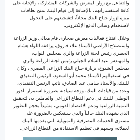
والتفاعل مع زوار المعرض والشركات المشاركة، والإجابة على
كافة استفساراتهم، بالإضافة إلى قيام البنك بمنح بطاقات
ميزة لزوار جناح البنك مجاناً، لتشجيعهم على التحول
لاستخدام وسائل الدفع الإلكتروني.
وخلال افتتاح فعاليات معرض صحارى قام معالي وزير الزراعة
واستصلاح الأراضي الأستاذ علاء فاروق، يرافقه اللواء هشام
الحصري رئيس لجنة الزراعة والري بمجلس النواب،
والمهندس عبد السلام الجبلي رئيس لجنة الزراعة والري
بمجلس الشيوخ، بزيارة جناح البنك الزراعي المصري، وكان
في استقبالهم الأستاذ محمد أبو السعود، الرئيس التنفيذي
للبنك، والأستاذ سامي عبد الصادق، نائب الرئيس التنفيذي،
وعدد من قيادات البنك، ووجه سيادته بضرورة استمرار الدور
الوطني للبنك في دعم القطاع الزراعي والعاملين به، لتحقيق
التنمية الزراعية ودعم الاقتصاد القومي، مشيداً بحجم التطوير
الذي يشهده البنك حالياً والذي سينعكس بالضرورة على
مستوى الخدمات المصرفية والتمويلية التي يقدمها البنك
لعملائه، ويسهم في تعظيم الاستفادة من القطاع الزراعي.