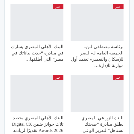
اخبار
اخبار
برئاسة مصطفى لبن..
البنك الأهلي المصري يشارك
الجمعية العامة لـ«النصر
في مبادرة “حدث بياناتك في
للإسكان والتعمير» تعتمد أول
مصر” التي أطلقها…
موازنة للإدارة…
اخبار
اخبار
البنك الزراعي المصري
البنك الأهلي المصري يحصد
يطلق مبادرة “صحتك
ثلاث جوائز ضمن Digital CX
تستاهل” لتعزيز الوعي
Awards 2026 تقديرًا لريادته