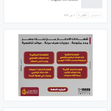
السابق
التالي
1 من 416