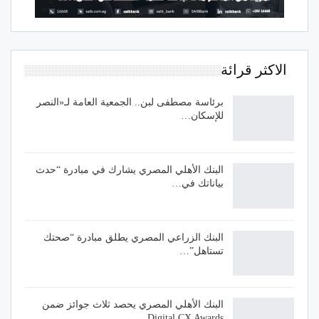
الاكثر قرائة
برئاسة مصطفى لبن.. الجمعية العامة لـ«النصر
للإسكان…
البنك الأهلي المصري يشارك في مبادرة “حدث
بياناتك في…
البنك الزراعي المصري يطلق مبادرة “صحتك
تستاهل”…
البنك الأهلي المصري يحصد ثلاث جوائز ضمن
Digital CX Awards…