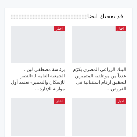
قد يعجبك ايضا
اخبار
اخبار
البنك الزراعي المصري يكرّم
برئاسة مصطفى لبن..
عدداً من موظفيه المتميزين
الجمعية العامة لـ«النصر
لتحقيق ارقام استثنائية في
للإسكان والتعمير» تعتمد أول
القروض…
موازنة للإدارة…
اخبار
اخبار