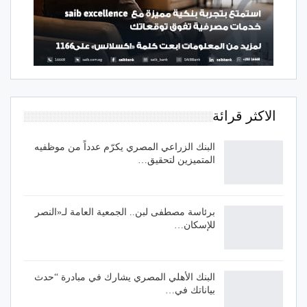
الاكثر قرائة
البنك الزراعي المصري يكرّم عدداً من موظفيه
المتميزين لتحقيق…
برئاسة مصطفى لبن.. الجمعية العامة لـ«النصر
للإسكان…
البنك الأهلي المصري يشارك في مبادرة “حدث
بياناتك في…