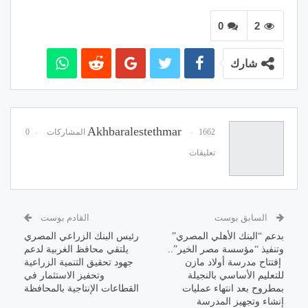
0
2
شارك
Akhbaralestethmar
1662 المشاركات
0
تعليقات
السابق بوست
القادم بوست
بدعم “البنك الأهلي المصري”
رئيس البنك الزراعي المصري
وتنفيذ “مؤسسة مصر الخير”..
يلتقي محافظ الغربية لدعم
إفتتاح مدرسة أولاد مازن
جهود تحقيق التنمية الزراعية
للتعليم الأساسي بالنجيلة
وتحفيز الاستثمار في
بمطروح بعد انتهاء عمليات
القطاعات الإنتاجية بالمحافظة
إنشاء وتجهيز المدرسة