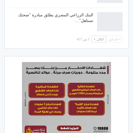
البنك الزراعي المصري يطلق مبادرة “صحتك
تستاهل”…
السابق
التالي
1 من 417