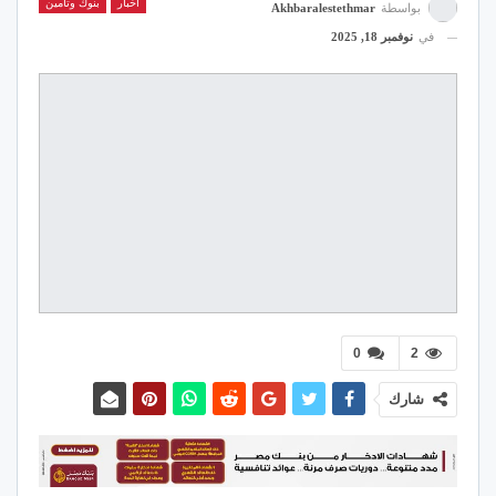
اخبار
بنوك وتأمين
بواسطة
Akhbaralestethmar
في
نوفمبر 18, 2025
0
2
شارك