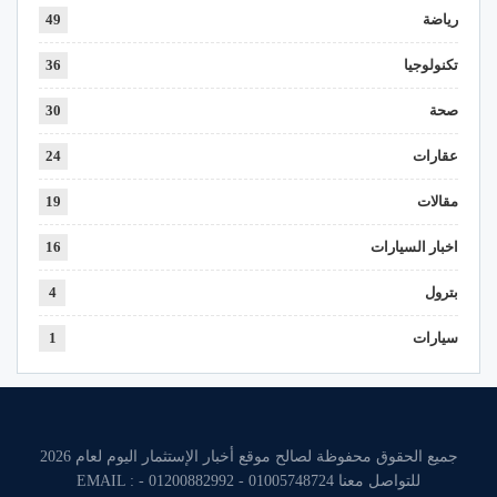
رياضة
49
تكنولوجيا
36
صحة
30
عقارات
24
مقالات
19
اخبار السيارات
16
بترول
4
سيارات
1
جميع الحقوق محفوظة لصالح موقع أخبار الإستثمار اليوم لعام 2026
للتواصل معنا 01005748724 - 01200882992 - EMAIL :