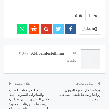
0
11
شارك
Akhbaralestethmar
1661 المشاركات
0
تعليقات
السابق بوست
القادم بوست
ورشة عمل لتنمية الزيتون
دعما للمجتمعات المحلية
زراعيا وصناعيا باتحاد الصناعات
والمبادرات التنموية، البنك
المصريه
الأهلي المصري يسلم عددا من
البيوت والمشروعات الصغيرة
للمستفيدين بمحافظة أسوان