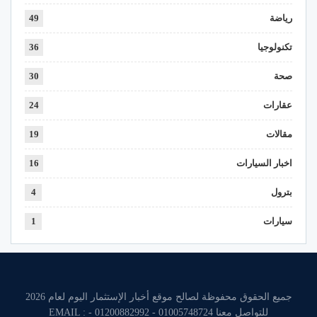
رياضة
49
تكنولوجيا
36
صحة
30
عقارات
24
مقالات
19
اخبار السيارات
16
بترول
4
سيارات
1
جميع الحقوق محفوظة لصالح موقع أخبار الإستثمار اليوم لعام 2026
للتواصل معنا 01005748724 - 01200882992 - EMAIL :