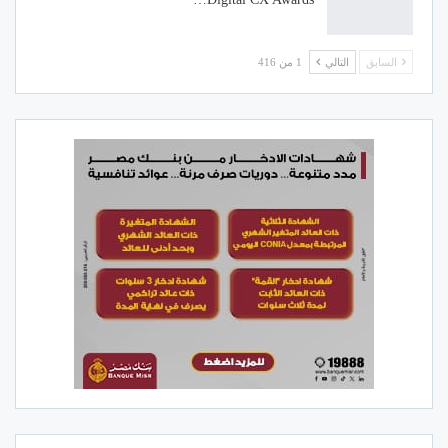
السابق
التالي
1 من 416