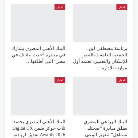
اخبار
اخبار
برئاسة مصطفى لبن..
البنك الأهلي المصري يشارك
الجمعية العامة لـ«النصر
في مبادرة “حدث بياناتك في
للإسكان والتعمير» تعتمد أول
مصر” التي أطلقها…
موازنة للإدارة…
اخبار
اخبار
البنك الزراعي المصري
البنك الأهلي المصري يحصد
يطلق مبادرة “صحتك
ثلاث جوائز ضمن Digital CX
تستاهل” لتعزيز الوعي
Awards 2026 تقديرًا لريادته