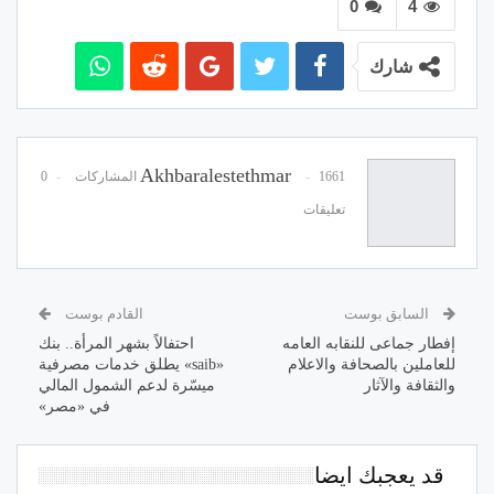
0
4
شارك
Akhbaralestethmar
1661 المشاركات
0
تعليقات
السابق بوست
القادم بوست
إفطار جماعى للنقابه العامه
احتفالاً بشهر المرأة.. بنك
للعاملين بالصحافة والاعلام
«saib» يطلق خدمات مصرفية
والثقافة والآثار
ميسّرة لدعم الشمول المالي
في «مصر»
قد يعجبك ايضا