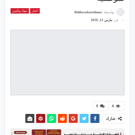
اخبار
بنوك وتأمين
بواسطة
Akhbaralestethmar
في
مارس 12, 2026
0
4
شارك