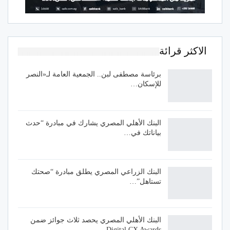
الاكثر قرائة
برئاسة مصطفى لبن.. الجمعية العامة لـ«النصر
للإسكان…
البنك الأهلي المصري يشارك في مبادرة “حدث
بياناتك في…
البنك الزراعي المصري يطلق مبادرة “صحتك
تستاهل”…
البنك الأهلي المصري يحصد ثلاث جوائز ضمن
Digital CX Awards…