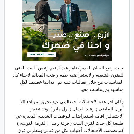
حيث وضع الفنان القدير / تامر عبدالمنعم رئيس البيت الفنى
للفنون الشعبيه والاستعراضيه خطة واضحة المعالم لإحياء كل
المناسبات من خلال فعاليات فنيه تم اعدادها خصيصا لكل
مناسبه بم يتناسب معها
وكان اخر هذه الاحتفالات احتفاليتى عيد تحرير سيناء ( ٢٥
أبريل الماضى ) وعيد العمال ( اول مايو ) .وقد تضمن
الاحتفالين إقامة استعراضات للرقصات الشعبيه المعبرة عن
طبيعة كل حدث لفرق البيت ( فرقة رضا _ الفرقة القوميه )
كماتضمنت الاحتفالات أغنيات لكل من فنانى ومطربى فرق