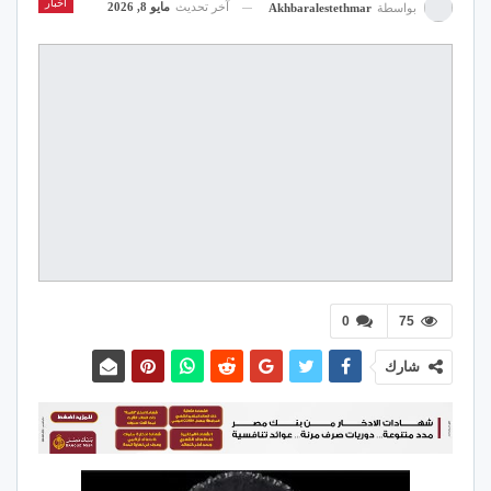
اخبار
آخر تحديث
مايو 8, 2026
بواسطة
Akhbaralestethmar
0
75
شارك