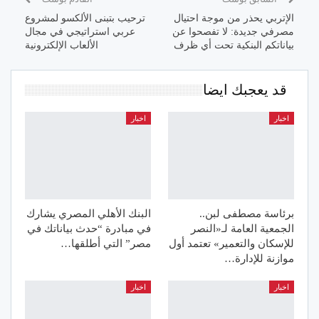
الإتربي يحذر من موجة احتيال
ترحيب بتبنى الألكسو لمشروع
مصرفي جديدة: لا تفصحوا عن
عربي استراتيجي في مجال
بياناتكم البنكية تحت أي ظرف
الألعاب الإلكترونية
قد يعجبك ايضا
اخبار
اخبار
برئاسة مصطفى لبن..
البنك الأهلي المصري يشارك
الجمعية العامة لـ«النصر
في مبادرة “حدث بياناتك في
للإسكان والتعمير» تعتمد أول
مصر” التي أطلقها…
موازنة للإدارة…
اخبار
اخبار