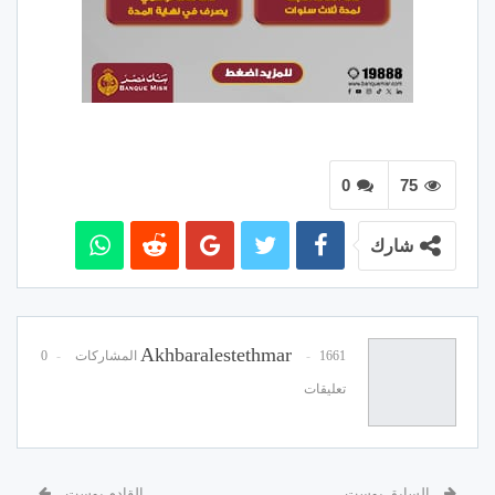
0
75
شارك
Akhbaralestethmar
1661 المشاركات
0
تعليقات
السابق بوست
القادم بوست