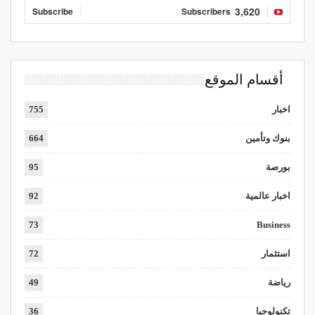
3,620
Subscribe
Subscribers
أقسام الموقع
اخبار
755
بنوك وتأمين
664
بورصة
95
اخبار عالمية
92
73
Business
استثمار
72
رياضة
49
تكنولوجيا
36