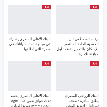
اخبار
اخبار
برئاسة مصطفى لبن..
البنك الأهلي المصري يشارك
الجمعية العامة لـ«النصر
في مبادرة “حدث بياناتك في
للإسكان والتعمير» تعتمد أول
مصر” التي أطلقها…
موازنة للإدارة…
اخبار
اخبار
البنك الزراعي المصري
البنك الأهلي المصري يحصد
يطلق مبادرة “صحتك
ثلاث جوائز ضمن Digital CX
تستاهل” لتعزيز الوعي
Awards 2026 تقديرًا لريادته