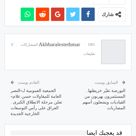
شارك
Akhbaralestethmar
1661 المشاركات
0
تعليقات
السابق بوست
القادم بوست
البورصة تغيّر خريطتها..
الجمعية العمومية لـ«النصر
المستثمرون يهربون من
العامة للمقاولات حسن علام»
القياديات ويشعلون أسهم
تعلن مرحلة الانطلاق الكبرى..
المضاربات
العراق على رأس التوسعات
الخارجية الجديدة
قد يعجبك ايضا