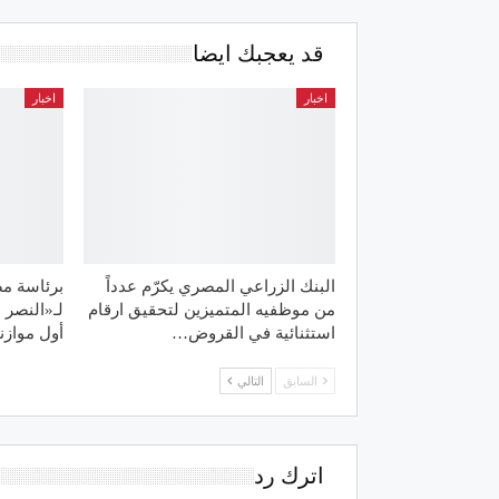
قد يعجبك ايضا
اخبار
اخبار
البنك الزراعي المصري يكرّم عدداً
برئاسة مص
من موظفيه المتميزين لتحقيق ارقام
لـ«النصر 
استثنائية في القروض…
أول موازن
السابق
التالي
اترك رد