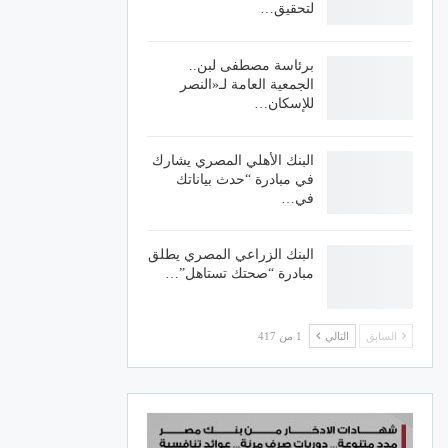
لتحقيق…
برئاسة مصطفى لبن..
الجمعية العامة لـ«النصر
للإسكان…
البنك الأهلي المصري يشارك
في مبادرة “حدث بياناتك
في…
البنك الزراعي المصري يطلق
مبادرة “صحتك تستاهل”…
السابق
التالي
1 من 417