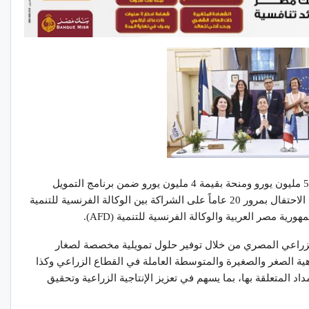
وقع البنك الأهلي المصري اتفاقيتي تمويل بقيمة 50 مليون يورو ومنحة بقيمة 4 مليون يورو ضمن برنامج التمويل
الزراعي المستدام (SASME 2)، وذلك على هامش الاحتفال بمرور 20 عاماً على الشراكة بين الوكالة الفرنسية للتنمية
ية مصر العربية والوكالة الفرنسية للتنمية (AFD).
الزراعي المصري من خلال توفير حلول تمويلية مخصصة لصغار
هية الصغر والصغيرة والمتوسطة العاملة في القطاع الزراعي وكذا
د المتعلقة بها، بما يسهم في تعزيز الإنتاجية الزراعية وتحقيق