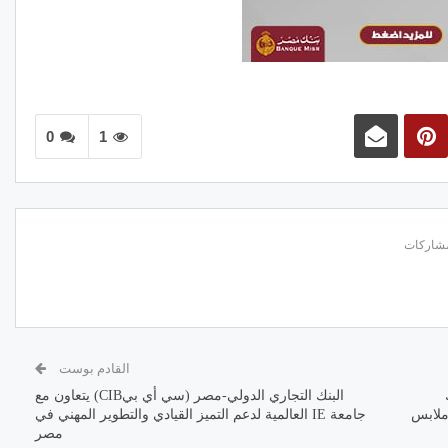
0
1
القادم بوست
وبنك
البنك التجاري الدولي-مصر (سي أي بيCIB) يتعاون مع
ر 125 ألف طقم ملابس
جامعة IE العالمية لدعم التميز القيادي والتطوير المهني في
مصر