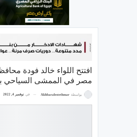
افتتح اللواء خالد فودة محاف
مصر في الممشى السياحي ب
في
نوفمبر 4, 2022
بواسطة
Akhbaralestethmar