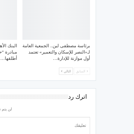
برئاسة مصطفى لبن.. الجمعية العامة
البنك الأ
لـ«النصر للإسكان والتعمير» تعتمد
مبادرة “ح
أول موازنة للإدارة…
أطلقها…
السابق
التالي
اترك رد
لن يتم ن