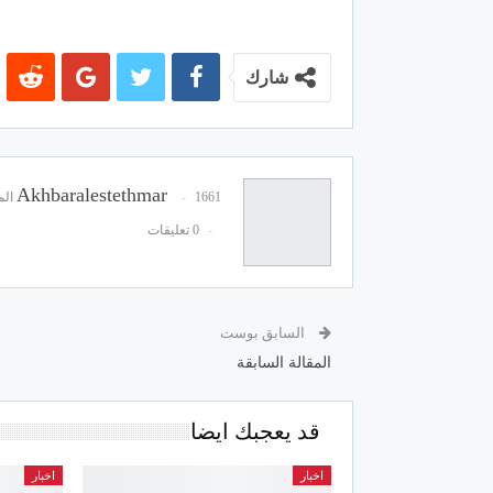
شارك
Akhbaralestethmar
1661 المشاركات
0 تعليقات
السابق بوست
المقالة السابقة
قد يعجبك ايضا
اخبار
اخبار