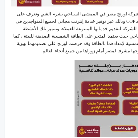
ر شركة اورنچ مصر في الممشى السياحي بشرم الشي وتعرف على
جهود الشركة لخدمة زوار مؤتمر المناخ العالمي COP 27 وذلك عبر توفير خدمة إنترنت مجاني لجميع المتواجدين في
إقامة منفذ تابع للشركة لتقديم خدماتها المتنوعة للعملاء، وتتميز تلك الأنشطة
لمناخي حيث يعتمد المتجر على الطاقة الشمسية الصديقة للبيئة ، كما
لشمسية لإمدادهما بالطاقة وقد حرصت اورنچ على تصميمهما بهوية
ها مشرفا لمصر أمام زوراها من جميع أنحاء العالم.