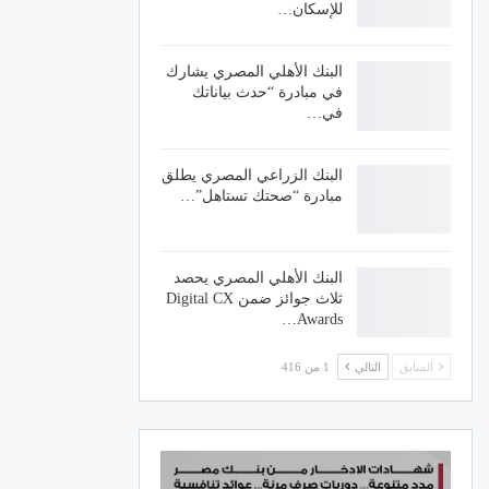
للإسكان…
البنك الأهلي المصري يشارك
في مبادرة “حدث بياناتك
في…
البنك الزراعي المصري يطلق
مبادرة “صحتك تستاهل”…
البنك الأهلي المصري يحصد
ثلاث جوائز ضمن Digital CX
Awards…
السابق
التالي
1 من 416