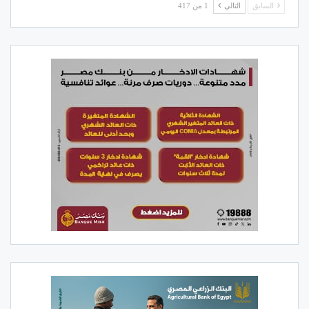
السابق
التالي
1 من 417