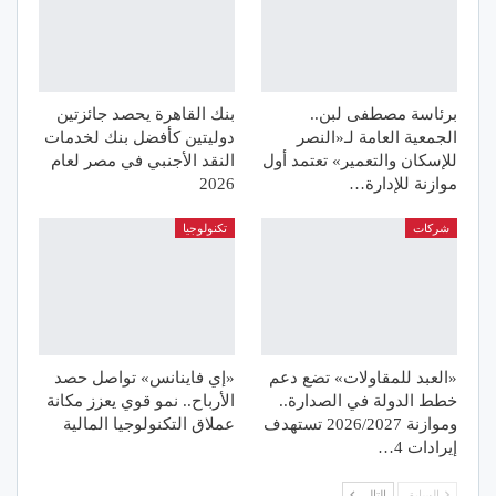
برئاسة مصطفى لبن..
بنك القاهرة يحصد جائزتين
الجمعية العامة لـ«النصر
دوليتين كأفضل بنك لخدمات
للإسكان والتعمير» تعتمد أول
النقد الأجنبي في مصر لعام
موازنة للإدارة…
2026
شركات
تكنولوجيا
«العبد للمقاولات» تضع دعم
«إي فاينانس» تواصل حصد
خطط الدولة في الصدارة..
الأرباح.. نمو قوي يعزز مكانة
وموازنة 2026/2027 تستهدف
عملاق التكنولوجيا المالية
إيرادات 4…
السابق
التالي