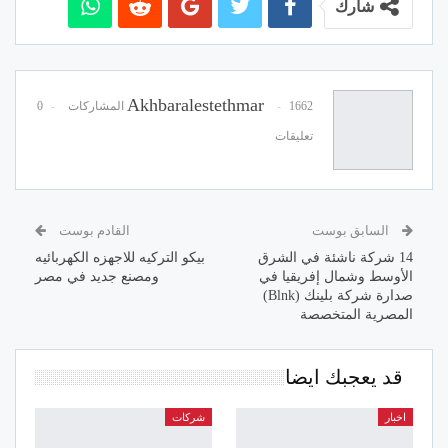
شارك
Akhbaralestethmar
1662 المشاركات
0
تعليقات
السابق بوست
القادم بوست
14 شركة ناشئة في الشرق
بيكو التركيه للاجهزه الكهربائيه
الأوسط وشمال إفريقيا في
ومصنع جديد في مصر
صدارة شركة بلينك (Blnk)
المصرية المتخصصة
قد يعجبك ايضا
اخبار
شركات