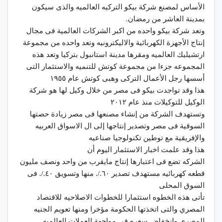
الأساس لمصنع شركة بيكو التركيه العالميه والذى سيكون
بمدينة العاشر من رمضان.
وتعد شركة بيكو واحده من اكبر الشركات العالمية فى مجال
إنتاج الأجهزة الكهربائية والاليكترونيه وتعد واحده من مجموعة
ارتشيليك العالميه ومقرها مدينة استانبول بتركيا وتعد هذه
المجموعه جزءا من مجموعة كوتش للتنميه والاستثمار التى
أسسها رجل الأعمال التركى وهبى كوتش عام ١٩٥٥
هذا وقد تواجدت بيكو فى مصر من خلال وكيل لها هو شركة
الوكيل للتوكيلات منذ عام ٢٠١٢
وتستهدف الشركة من إنشاء مصنعها فى مصر زيادة حصتها
السوقية فى مصر وتصدير إنتاجها إلى ال الاسواق العربيه
والإفريقية مع توطين تكنولوجيا صناعيه
هذا وقد علمت اخبار الاستثمار اليوم أن
الشركه تضع فى اعتبارها إنتاج مايقرب من واحد ونصف مليون
قطعه كهربائيه مستهدف تصدير ٦٠./. منها وتسويق ٤٠./. فى
السوق المحلى
تأتى هذه الخطوه استثمارا للخطوات الاصلاحيه للاقتصاد
المصري والتى اتخذتها الحكومة مؤخرا ومنها تعويم الجنيه
المصري وانخفاض سعره فى مواجهة العملات العالميه